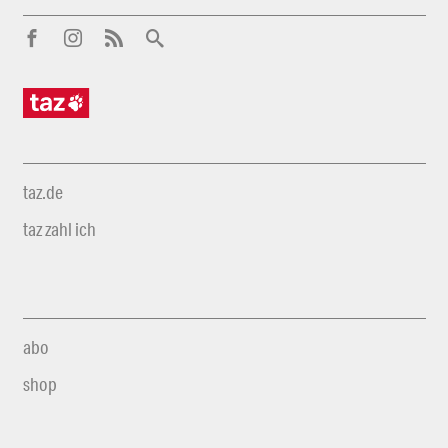
taz.de
taz zahl ich
abo
shop