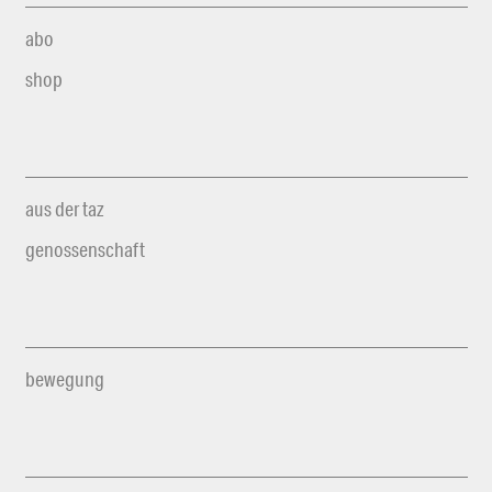
abo
shop
aus der taz
genossenschaft
bewegung