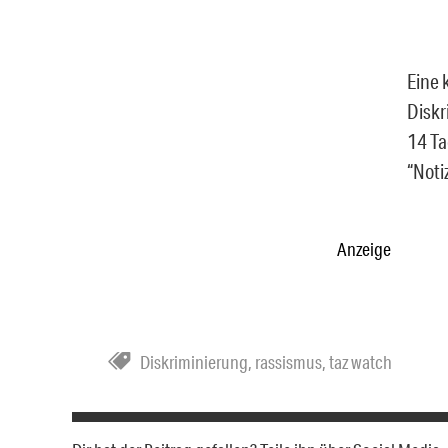
Eine 
Diskr
14 Ta
“Noti
Anzeige
Diskriminierung
,
rassismus
,
taz watch