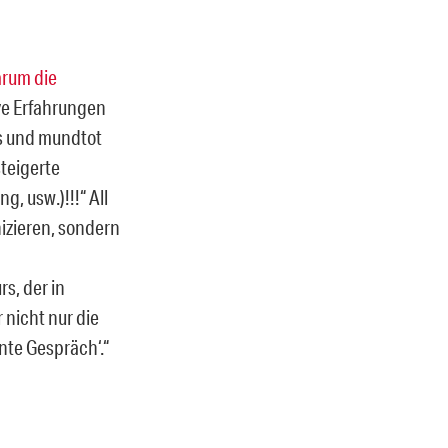
arum die
ive Erfahrungen
os und mundtot
teigerte
g, usw.)!!!“ All
izieren, sondern
s, der in
 nicht nur die
nte Gespräch‘.“