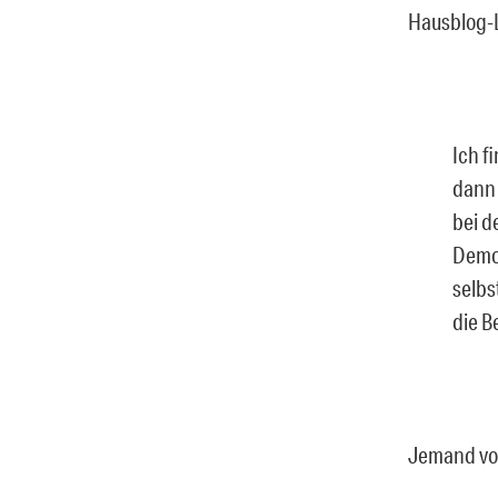
Hausblog-
Ich f
dann 
bei d
Demon
selbs
die B
Jemand vo