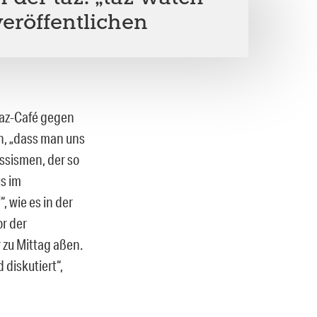
veröffentlichen
taz-Café gegen
en, „dass man uns
ssismen, der so
s im
, wie es in der
r der
r zu Mittag aßen.
 diskutiert“,