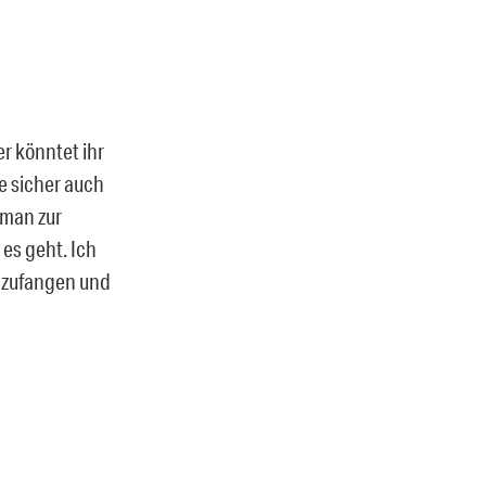
er könntet ihr
e sicher auch
 man zur
es geht. Ich
 anzufangen und