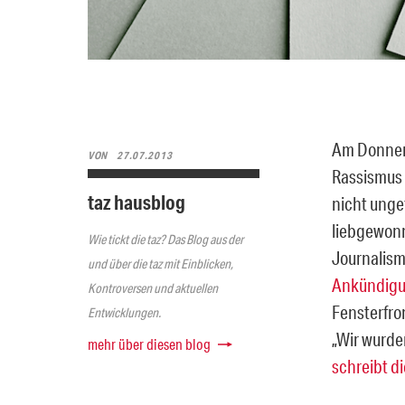
Am Donnerst
VON
27.07.2013
Rassismus 
taz hausblog
nicht unge
liebgewonn
Wie tickt die taz? Das Blog aus der
Journalismu
und über die taz mit Einblicken,
Ankündigu
Kontroversen und aktuellen
Fensterfron
Entwicklungen.
„Wir wurden
mehr über diesen blog
schreibt di