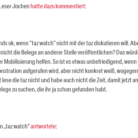
Leser Jochen
hatte dazu kommentiert
:
inds ok, wenn “taz watch” nicht mit der taz diskutieren will. Ab
nicht die Belege an anderer Stelle veröffentlichen? Das würd
er Mobilisierung helfen. So ist es etwas unbefriedigend, wenn
stration aufgerufen wird, aber nicht konkret weiß, wogegen 
t lese die taz nicht und habe auch nicht die Zeit, damit jetzt
elege zu suchen, die ihr ja schon gefunden habt.
n „taz watch“
antwortete
: