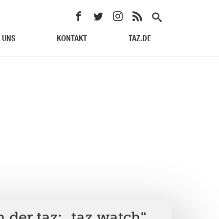
 UNS
KONTAKT
TAZ.DE
 der taz: „taz watch“