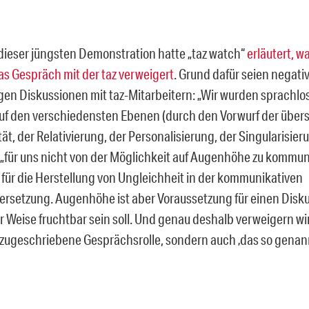
 dieser jüngsten Demonstration hatte „taz watch“
erläutert, w
das Gespräch mit der taz verweigert
. Grund dafür seien negat
igen Diskussionen mit taz-Mitarbeitern: „Wir wurden sprachl
f den verschiedensten Ebenen (durch den Vorwurf der übers
ät, der Relativierung, der Personalisierung, der Singularisierun
 „für uns nicht von der Möglichkeit auf Augenhöhe zu kommun
s für die Herstellung von Ungleichheit in der kommunikativen
rsetzung. Augenhöhe ist aber Voraussetzung für einen Diskur
r Weise fruchtbar sein soll. Und genau deshalb verweigern wir
 zugeschriebene Gesprächsrolle, sondern auch ‚das so genan