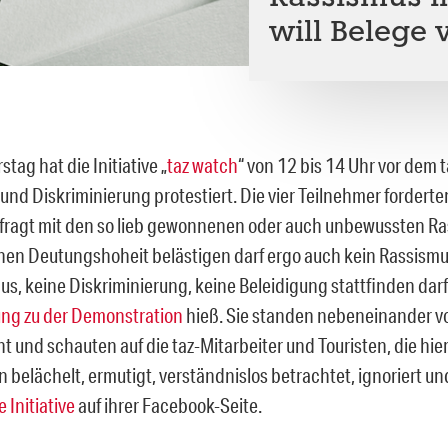
will Belege 
ag hat die Initiative „
taz watch
“ von 12 bis 14 Uhr vor dem 
und Diskriminierung protestiert. Die vier Teilnehmer fordert
fragt mit den so lieb gewonnenen oder auch unbewussten Ra
en Deutungshoheit belästigen darf ergo auch kein Rassismu
s, keine Diskriminierung, keine Beleidigung stattfinden darf“
ng zu der Demonstration
hieß. Sie standen nebeneinander vo
t und schauten auf die taz-Mitarbeiter und Touristen, die hie
 belächelt, ermutigt, verständnislos betrachtet, ignoriert und
e Initiative
auf ihrer Facebook-Seite.