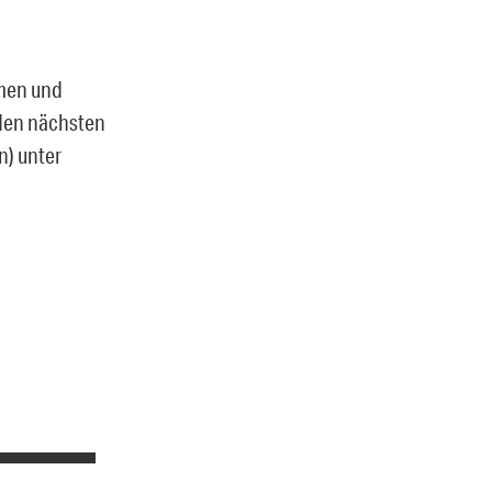
smen und
 den nächsten
n) unter