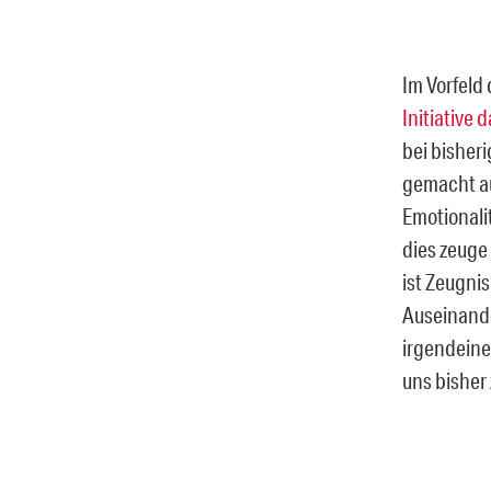
Im Vorfeld
Initiative 
bei bisher
gemacht au
Emotionalit
dies zeuge
ist Zeugni
Auseinande
irgendeine
uns bisher