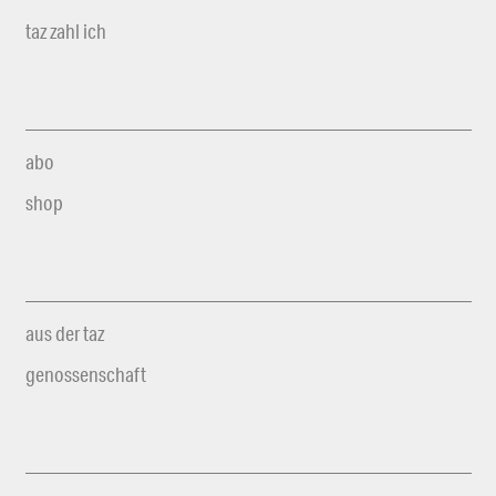
taz zahl ich
abo
shop
aus der taz
genossenschaft