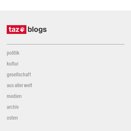
politik
kultur
gesellschaft
aus aller welt
medien
archiv
osten