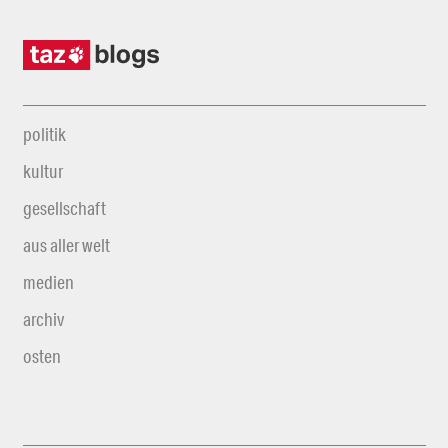
politik
kultur
gesellschaft
aus aller welt
medien
archiv
osten