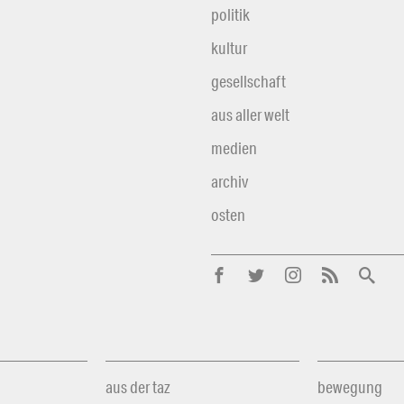
politik
kultur
gesellschaft
aus aller welt
medien
archiv
osten
aus der taz
bewegung