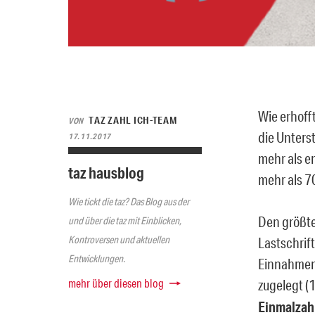
Wie erhoff
TAZ ZAHL ICH-TEAM
VON
die Unters
17.11.2017
mehr als e
taz hausblog
mehr als 7
Wie tickt die taz? Das Blog aus der
Den größte
und über die taz mit Einblicken,
Kontroversen und aktuellen
Lastschrif
Entwicklungen.
Einnahmen 
mehr über diesen blog
zugelegt (
Einmalzahl