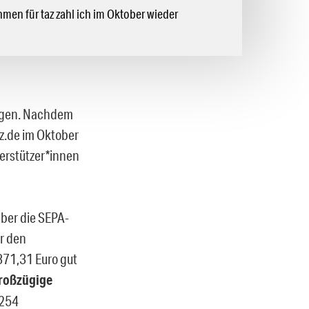
hmen für taz zahl ich im Oktober wieder
egen. Nachdem
z.de im Oktober
erstützer*innen
über die SEPA-
r den
71,31 Euro gut
roßzügige
 254