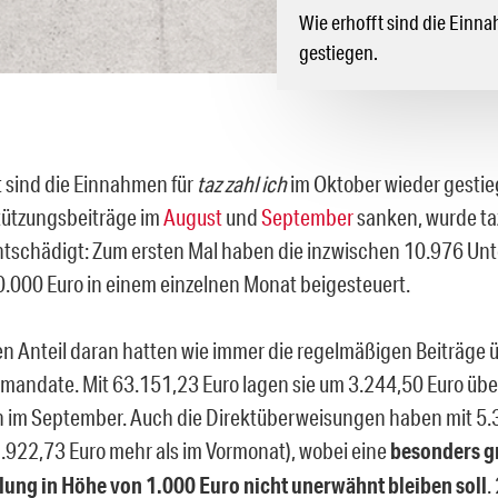
Wie erhofft sind die Einna
gestiegen.
t sind die Einnahmen für
taz zahl ich
im Oktober wieder gesti
tützungsbeiträge im
August
und
September
sanken, wurde ta
ntschädigt: Zum ersten Mal haben die inzwischen 10.976 Unt
0.000 Euro in einem einzelnen Monat beigesteuert.
n Anteil daran hatten wie immer die regelmäßigen Beiträge 
tmandate. Mit 63.151,23 Euro lagen sie um 3.244,50 Euro übe
im September. Auch die Direktüberweisungen haben mit 5.3
1.922,73 Euro mehr als im Vormonat), wobei eine
besonders g
ung in Höhe von 1.000 Euro nicht unerwähnt bleiben soll
.