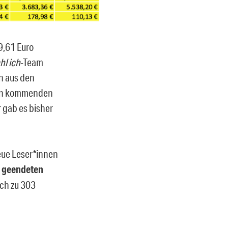
9,61 Euro
hl ich
-Team
n aus den
 den kommenden
 gab es bisher
neue Leser*innen
d geendeten
ich zu 303