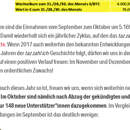
llem sind die Einnahmen vom September zum Oktober um 5.16
Damit wiederholt sich ein jährlicher Zyklus, auf den das
taz za
tte
. Wenn 2017 auch weiterhin den bekannten Entwicklunge
 Jahren der
taz zahl ich
-Geschichte folgt, dürfen wir uns in
f einen positiven Verlauf freuen: Im November und Dezember
n ordentlichen Zuwachs!
auch dieses Jahr so ist, freuen wir uns, wenn sich weiterhin 
!
Im Oktober sind nämlich nach Abzug der gekündigten un
nur 148 neue Unterstützer*innen dazugekommen
. Im Vergle
ngen im September ist das deutlich weniger.