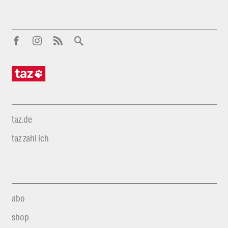
taz.de
taz zahl ich
abo
shop