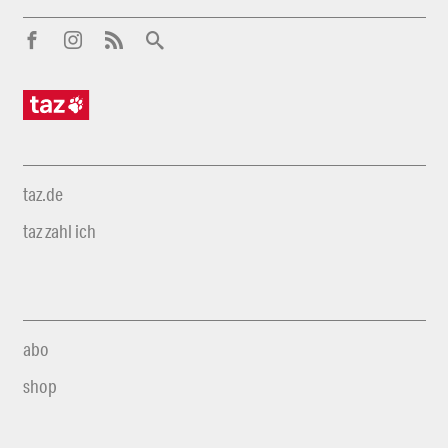
taz.de
taz zahl ich
abo
shop