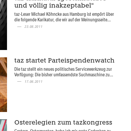
und völlig inakzeptabel“
taz-Leser Michael Köhncke aus Hamburg ist empört über
die folgende Karikatur, die wir auf der Meinungsseite...
23.08.2011
taz startet Parteispendenwatch
Die taz stellt ein neues politisches Servicewerkzeug zur
Verfügung: Die bisher umfassendste Suchmaschine zu...
17.06.2011
Osterelegien zum tazkongress
Gestern, Ostermontag, habe ich mir erste Gedanken zu