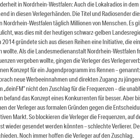
derheit in Nordrhein-Westfalen: Auch die Lokalradios in de
end in diesen Verlegerhänden. Die Titel und Radiosender die
in Nordrhein-Westfalen täglich Millionen von Menschen. Es gib
licht, was dies mit der heutigen schwarz-gelben Landesregi
 2014 gründete sich aus diesen Reihen eine Initiative, die ei
n wollte. Als die Landesmedienanstalt Nordrhein-Westfalen 
nzen vergeben wollte, gingen die Verleger des Verlegerver
nen Konzept für ein Jugendprogramm ins Rennen – genannt:
prach neue Werbeeinnahmen und direkten Zugang zu jünger
 „deinFM“ nicht den Zuschlag für die Frequenzen – die una
 befand das Konzept eines Konkurrenten für besser. Aber bi
n der Verleger aus formalen Gründen gegen die Entscheidu
ativen Markt. So blockieren die Verleger die Frequenzen, auf
st wieder gesendet werden könnten – schlechte Verlierer. De
chieden. Noch immer hoffen die Verleger auf den Zuschlag.