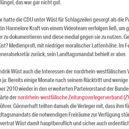
klüngel, das war gar nicht gut.
 hatte die CDU unter Wüst für Schlagzeilen gesorgt als die P
in Hannelore Kraft von einem Videoteam verfolgen ließ, um g
r zu dokumentieren und diese medial gegen sie zu nutzen. G
st? Medienprofi, mit niedriger moralischer Lattenhöhe. Im F
eneralsekretär zurück, sein Landtagsmandat behielt er aber.
rik Wüst auch die Interessen der nordrhein-westfälischen V
 ja: Bereits einige Monate nach seinem Rücktritt und weni
ber 2010 wieder in den erweiterten Parteivorstand der Bun
lärte der
nordrhein-westfälische Zeitungsverlegerverband (
ührer. Gönnerhaft teilten damals die Verleger mit, dass ihm f
dtagsmandats die notwendigen Freiräume zur Verfügung stü
vertrat Wüst damit hauptberuflich und sicher auch ordentlich