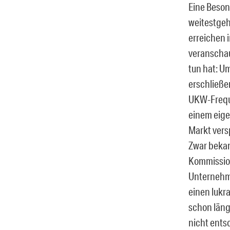
Eine Beson
weitestgeh
erreichen 
veranschau
tun hat: Um
erschließe
UKW-Freque
einem eige
Markt vers
Zwar bekam
Kommission
Unternehme
einen lukr
schon läng
nicht ents