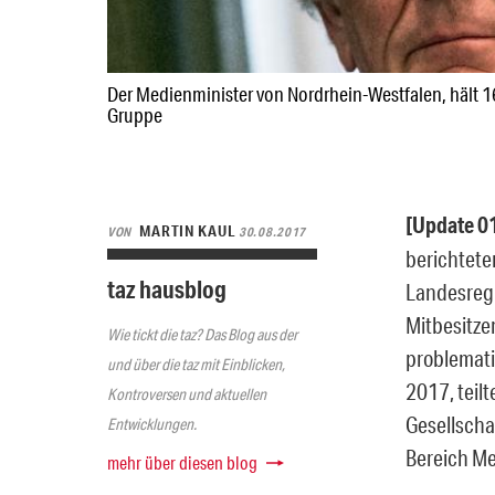
Der Medienminister von Nordrhein-Westfalen, hält 1
Gruppe
[Update 0
MARTIN KAUL
VON
30.08.2017
berichtete
taz hausblog
Landesregi
Mitbesitze
Wie tickt die taz? Das Blog aus der
problemati
und über die taz mit Einblicken,
2017, teilt
Kontroversen und aktuellen
Gesellscha
Entwicklungen.
Bereich M
mehr über diesen blog