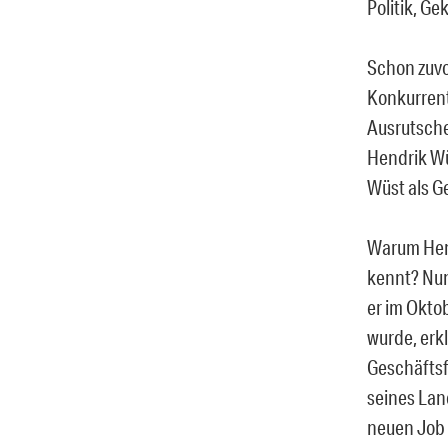
Politik, Ge
Schon zuvor
Konkurrent
Ausrutsche
Hendrik Wü
Wüst als G
Warum Hend
kennt? Nun
er im Okto
wurde, erk
Geschäftsf
seines Lan
neuen Job 