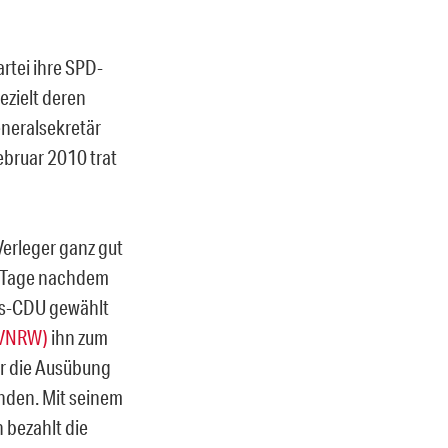
artei ihre SPD-
ezielt deren
eneralsekretär
ebruar 2010 trat
erleger ganz gut
ge Tage nachdem
des-CDU gewählt
ZVNRW)
ihn zum
ür die Ausübung
nden. Mit seinem
 bezahlt die