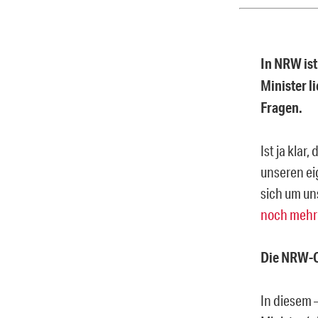
In NRW ist
Minister l
Fragen.
Ist ja klar
unseren ei
sich um un
noch mehr
Die NRW-C
In diesem 