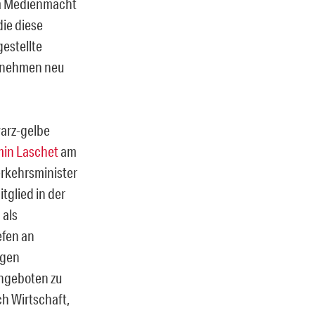
um Medienmacht
ie diese
estellte
ernehmen neu
warz-gelbe
in Laschet
am
erkehrsminister
itglied in der
 als
efen an
igen
angeboten zu
ch Wirtschaft,