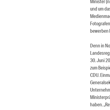
Minister (
und um das
Medienmach
Fotografen
bewerben 
Denn in No
Landesregi
30. Juni 2
zum Beispi
CDU. Einmal
Generalsek
Unternehme
Ministerp
haben. „Re