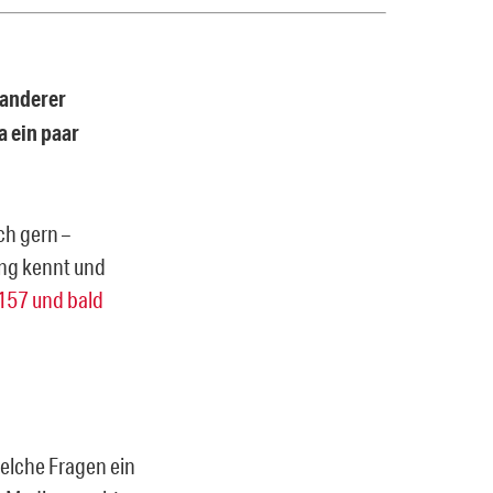
 anderer
a ein paar
ch gern –
ung kennt und
157 und bald
welche Fragen ein