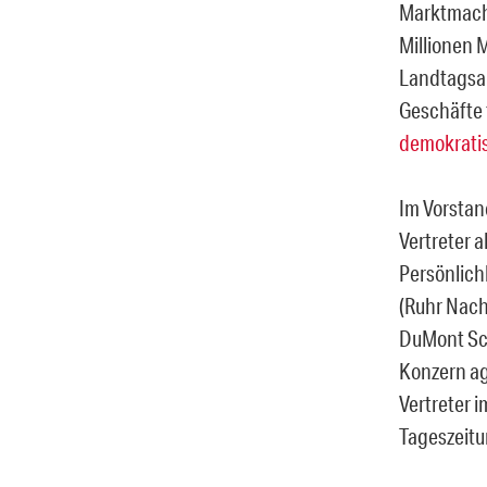
Marktmacht
Millionen 
Landtagsab
Geschäfte 
demokrati
Im Vorstan
Vertreter 
Persönlich
(Ruhr Nachr
DuMont Sch
Konzern agi
Vertreter 
Tageszeitu