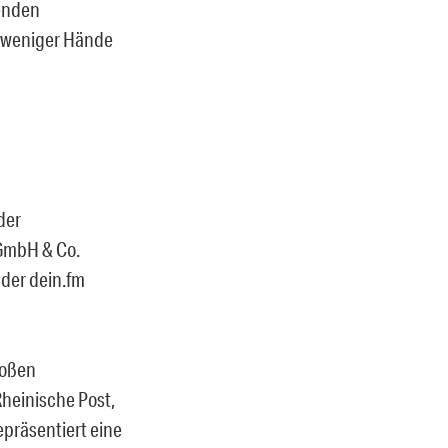
zenden
z weniger Hände
der
 GmbH & Co.
der dein.fm
roßen
heinische Post,
präsentiert eine