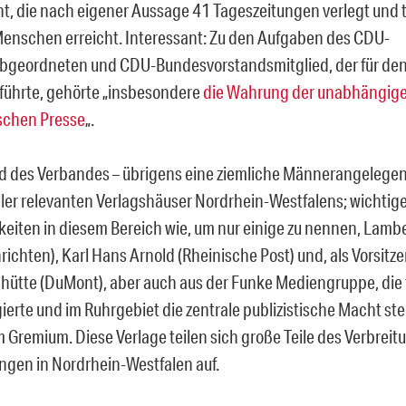
, die nach eigener Aussage 41 Tageszeitungen verlegt und t
Menschen erreicht. Interessant: Zu den Aufgaben des CDU-
geordneten und CDU-Bundesvorstandsmitglied, der für den
führte, gehörte „insbesondere
die Wahrung der unabhängig
schen Presse
„.
d des Verbandes – übrigens eine ziemliche Männerangelegen
aller relevanten Verlagshäuser Nordrhein-Westfalens; wichtig
keiten in diesem Bereich wie, um nur einige zu nennen, Lamb
ichten), Karl Hans Arnold (Rheinische Post) und, als Vorsitze
ütte (DuMont), aber auch aus der Funke Mediengruppe, die 
erte und im Ruhrgebiet die zentrale publizistische Macht stel
im Gremium. Diese Verlage teilen sich große Teile des Verbrei
ngen in Nordrhein-Westfalen auf.