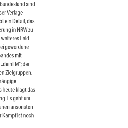
m Bundesland sind
ser Verlage
t ein Detail, das
erung in NRW zu
n weiteres Feld
frei gewordene
bandes mit
 „deinFM“; der
en Zielgruppen.
bhängige
s heute klagt das
ng. Es geht um
 denen ansonsten
r Kampf ist noch