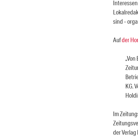
Interessen
Lokalredak
sind – org
Auf
der H
„Von 
Zeitu
Betri
KG. V
Holdi
Im Zeitung
Zeitungsve
der Verlag