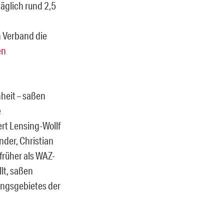
äglich rund 2,5
 Verband die
en
heit – saßen
e
ert Lensing-Wollf
nder, Christian
früher als WAZ-
lt, saßen
tungsgebietes der