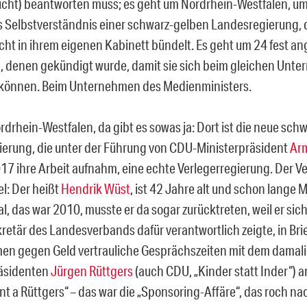
nicht) beantworten muss; es geht um Nordrhein-Westfalen, 
 Selbstverständnis einer schwarz-gelben Landesregierung, d
t in ihrem eigenen Kabinett bündelt. Es geht um 24 fest ang
, denen gekündigt wurde, damit sie sich beim gleichen Unt
können. Beim Unternehmen des Medienministers.
rdrhein-Westfalen, da gibt es sowas ja: Dort ist die neue sch
erung, die unter der Führung von CDU-Ministerpräsident
Arm
017 ihre Arbeit aufnahm, eine echte Verlegerregierung. Der V
el: Der heißt
Hendrik Wüst
, ist 42 Jahre alt und schon lange M
, das war 2010, musste er da sogar zurücktreten, weil er sich
retär des Landesverbands dafür verantwortlich zeigte, in Bri
n gegen Geld vertrauliche Gesprächszeiten mit dem damal
räsidenten
Jürgen Rüttgers
(auch CDU, „Kinder statt Inder“) 
nt a Rüttgers“ – das war die „Sponsoring-Affäre“, das roch na