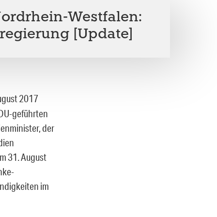
Nordrhein-Westfalen:
rregierung [Update]
ugust 2017
CDU-geführten
enminister, der
dien
am 31. August
unke-
ändigkeiten im