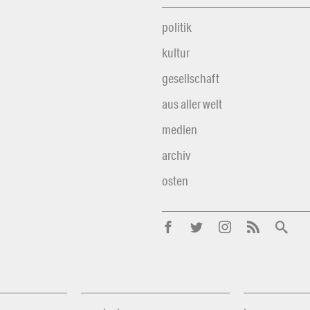
politik
kultur
gesellschaft
aus aller welt
medien
archiv
osten