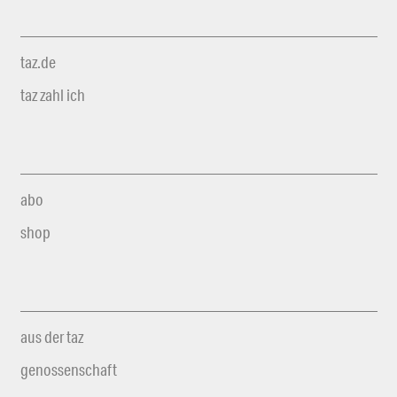
taz.de
taz zahl ich
abo
shop
aus der taz
genossenschaft