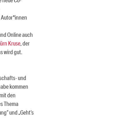
e
 Autor*innen
und Online auch
ürn Kruse
, der
s wird gut.
schafts- und
sgabe kommen
 mit den
tes Thema
ung“ und „Geht‘s