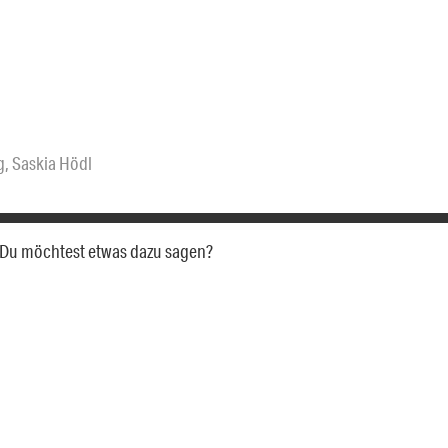
g
,
Saskia Hödl
a. Du möchtest etwas dazu sagen?