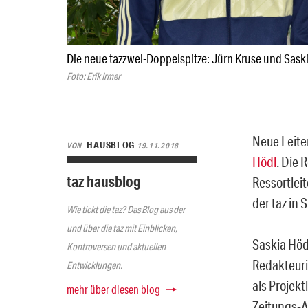
Die neue tazzwei-Doppelspitze: Jürn Kruse und Sask
Foto: Erik Irmer
Neue Leite
HAUSBLOG
VON
19.11.2018
Hödl
. Die 
taz hausblog
Ressortlei
der taz in
Wie tickt die taz? Das Blog aus der
und über die taz mit Einblicken,
Saskia Höd
Kontroversen und aktuellen
Redakteuri
Entwicklungen.
als Projek
mehr über diesen blog
Zeitungs-A