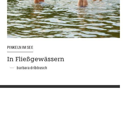
PINKELN IM SEE
In Fließgewässern
barbara dribbusch