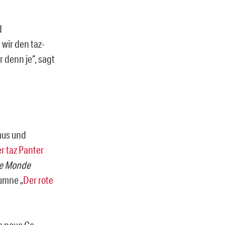
d
 wir den taz-
 denn je“, sagt
mus und
r taz Panter
e Monde
lumne „
Der rote
ie neue Co-