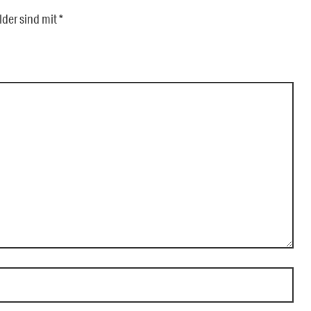
lder sind mit
*