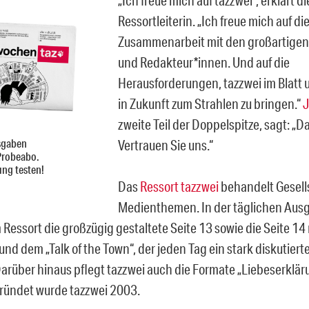
Ressortleiterin. „Ich freue mich auf di
Zusammenarbeit mit den großartigen
und Redakteur*innen. Und auf die
Herausforderungen, tazzwei im Blatt 
in Zukunft zum Strahlen zu bringen.“
J
zweite Teil der Doppelspitze, sagt: „Da
sgaben
Vertrauen Sie uns.“
Probeabo.
ung testen!
Das
Ressort tazzwei
behandelt Gesell
Medienthemen. In der täglichen Au
 Ressort die großzügig gestaltete Seite 13 sowie die Seite 14
nd dem „Talk of the Town“, der jeden Tag ein stark diskutier
 Darüber hinaus pflegt tazzwei auch die Formate „Liebeserklär
ründet wurde tazzwei 2003.