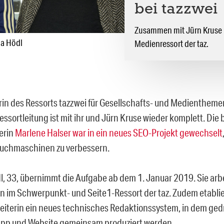
bei tazzwei
Zusammen mit Jürn Kruse l
ia Hödl
Medienressort der taz.
rin des Ressorts tazzwei für Gesellschafts- und Medientheme
Ressortleitung ist mit ihr und Jürn Kruse wieder komplett. Die 
terin
Marlene Halser war in ein neues SEO-Projekt gewechselt
 Suchmaschinen zu verbessern.
l, 33, übernimmt die Aufgabe ab dem 1. Januar 2019. Sie arbe
n im Schwerpunkt- und Seite1-Ressort der taz. Zudem etablier
tleiterin ein neues technisches Redaktionssystem, in dem ged
pp und Website gemeinsam produziert werden.