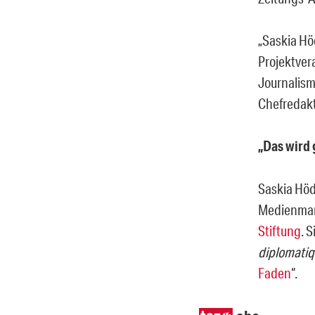
„Saskia Hö
Projektvera
Journalismu
Chefredakt
„Das wird 
Saskia Höd
Medienmana
Stiftung
. S
diplomati
Faden
“.