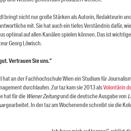
dl bringt nicht nur große Stärken als Autorin, Redakteurin un
ntwortliche mit. Sie hat auch ein tiefes Verständnis dafür, wie
s optimal auf allen Kanälen spielen können. Das ist wichtiger
eur Georg Löwisch.
gut. Vertrauen Sie uns.“
l hat an der Fachhochschule Wien ein Studium für Journalis
gement durchlaufen. Zur taz kam sie 2013 als
Volontärin de
ie hat für die
Wiener Zeitung
und die deutsche Ausgabe von
L
que
gearbeitet. In der taz am Wochenende schreibt sie die Ko
„Ich freue mich auf tazzwei“, erklärt d