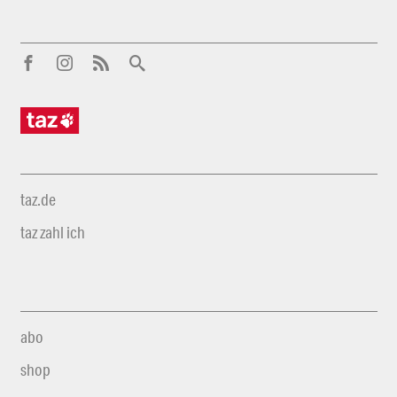
taz.de
taz zahl ich
abo
shop