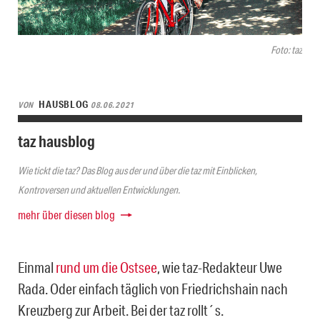
Foto: taz
HAUSBLOG
VON
08.06.2021
taz hausblog
Wie tickt die taz? Das Blog aus der und über die taz mit Einblicken,
Kontroversen und aktuellen Entwicklungen.
mehr über diesen blog
Einmal
rund um die Ostsee
, wie taz-Redakteur Uwe
Rada. Oder einfach täglich von Friedrichshain nach
Kreuzberg zur Arbeit. Bei der taz rollt´s.