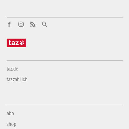
taz.de
taz zahl ich
abo
shop