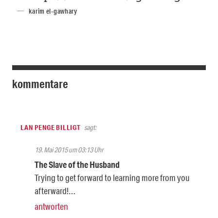
karim el-gawhary
kommentare
LAN PENGE BILLIGT
sagt:
19. Mai 2015 um 03:13 Uhr
The Slave of the Husband
Trying to get forward to learning more from you
afterward!…
antworten