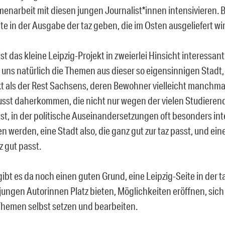
enarbeit mit diesen jungen Journalist*innen intensivieren. B
te in der Ausgabe der taz geben, die im Osten ausgeliefert wi
 ist das kleine Leipzig-Projekt in zweierlei Hinsicht interessan
n uns natürlich die Themen aus dieser so eigensinnigen Stadt
kt als der Rest Sachsens, deren Bewohner vielleicht manchmal
sst daherkommen, die nicht nur wegen der vielen Studieren
ist, in der politische Auseinandersetzungen oft besonders int
 werden, eine Stadt also, die ganz gut zur taz passt, und eine 
z gut passt.
bt es da noch einen guten Grund, eine Leipzig-Seite in der ta
 jungen Autorinnen Platz bieten, Möglichkeiten eröffnen, sich
 Themen selbst setzen und bearbeiten.