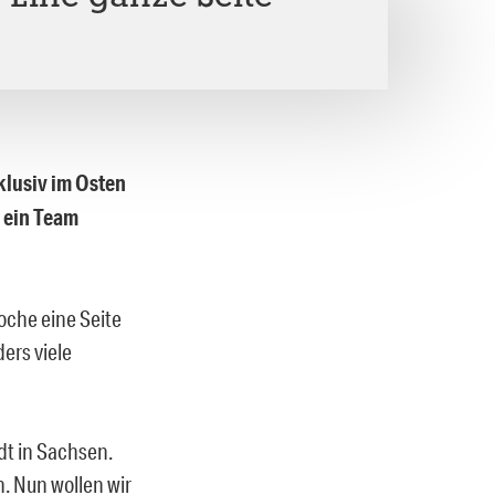
klusiv im Osten
r ein Team
oche eine Seite
ers viele
dt in Sachsen.
n. Nun wollen wir