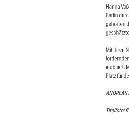
Hanna Voß,
Berlin dur
gehörten d
geschätzte
Mit ihren 
fordernden 
etabliert. 
Platz für 
ANDREAS R
Titelfoto: 