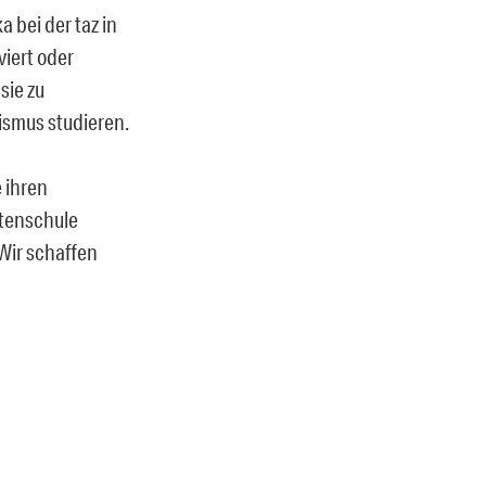
bei der taz in
viert oder
sie zu
ismus studieren.
 ihren
stenschule
 Wir schaffen