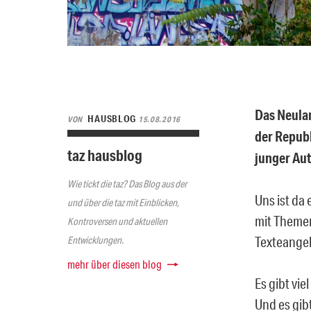
Das Neulan
HAUSBLOG
VON
15.08.2016
der Republ
taz hausblog
junger Aut
Wie tickt die taz? Das Blog aus der
Uns ist da
und über die taz mit Einblicken,
mit Themen
Kontroversen und aktuellen
Texteangeb
Entwicklungen.
mehr über diesen blog
Es gibt vi
Und es gibt