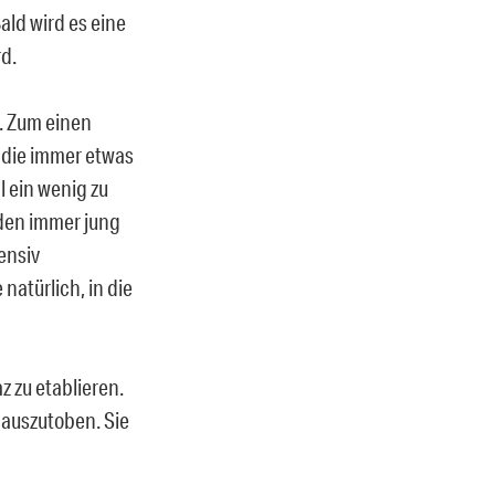
ald wird es eine
rd.
t. Zum einen
, die immer etwas
 ein wenig zu
den immer jung
ensiv
natürlich, in die
z zu etablieren.
 auszutoben. Sie