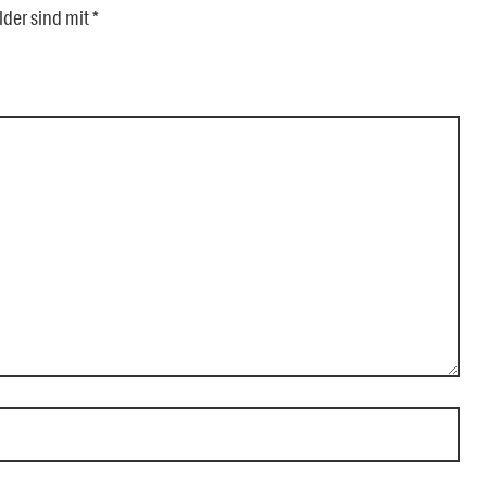
lder sind mit
*