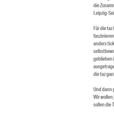
die Zusamm
Leipzig-Sei
Für die taz
fasziniere
anders tic
selbstbewu
geblieben 
ausgetragen
die taz gan
Und dann gi
Wir wollen
sollen die