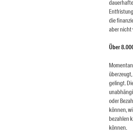
dauerhafte
Entfristung
die finanzi
aber nicht 
Über 8.00
Momentan b
überzeugt,
gelingt. Di
unabhängig
oder Bezah
können, wie
bezahlen k
können.