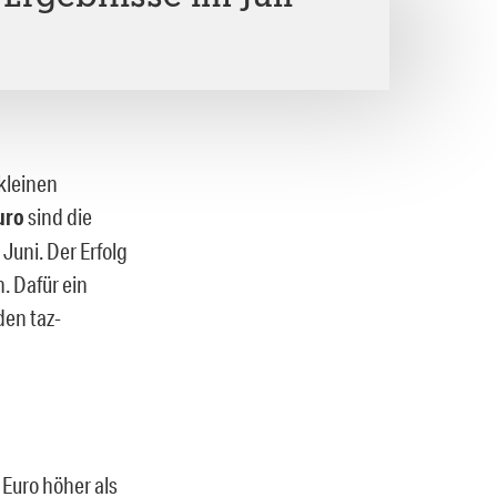
kleinen
uro
sind die
Juni. Der Erfolg
n. Dafür ein
den taz-
Euro höher als