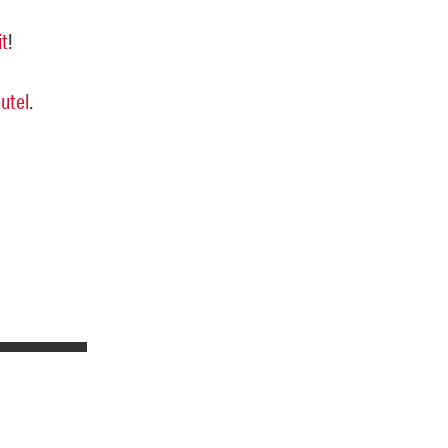
t
!
utel
.