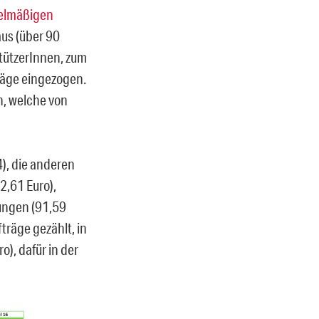
elmäßigen
us (über 90
stützerInnen, zum
räge eingezogen.
, welche von
), die anderen
2,61 Euro),
ungen (91,59
träge gezählt, in
), dafür in der