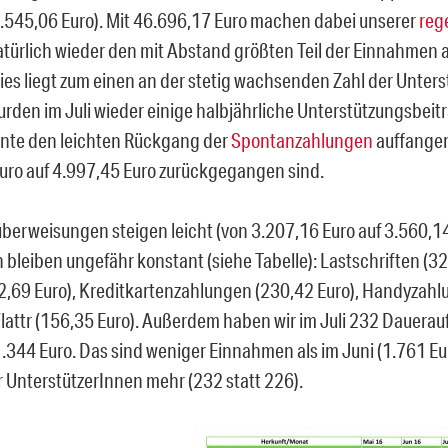
9.545,06 Euro). Mit 46.696,17 Euro machen dabei unserer
reg
türlich wieder den mit Abstand größten Teil der Einnahmen a
Dies liegt zum einen an der stetig wachsenden Zahl der Unter
rden im Juli wieder einige halbjährliche Unterstützungsbeit
nte den leichten Rückgang der
Spontanzahlungen
auffangen
uro auf 4.997,45 Euro zurückgegangen sind.
überweisungen steigen leicht (von 3.207,16 Euro auf 3.560,14
bleiben ungefähr konstant (siehe Tabelle): Lastschriften (32
2,69 Euro), Kreditkartenzahlungen (230,42 Euro), Handyzahl
Flattr (156,35 Euro). Außerdem haben wir im Juli 232 Dauerauf
.344 Euro. Das sind weniger Einnahmen als im Juni (1.761 Euro
UnterstützerInnen mehr (232 statt 226).