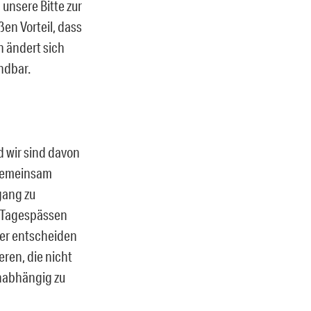
unsere Bitte zur
en Vorteil, dass
n ändert sich
ündbar.
d wir sind davon
 gemeinsam
ugang zu
t Tagespässen
ber entscheiden
eren, die nicht
unabhängig zu