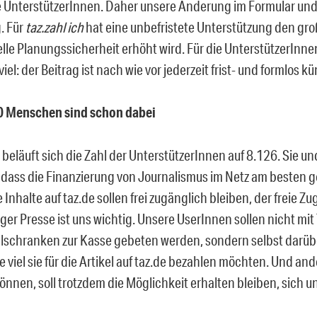
 UnterstützerInnen. Daher unsere Änderung im Formular und 
. Für
taz.zahl ich
hat eine unbefristete Unterstützung den groß
elle Planungssicherheit erhöht wird. Für die UnterstützerInne
viel: der Beitrag ist nach wie vor jederzeit frist- und formlos k
0 Menschen sind schon dabei
eläuft sich die Zahl der UnterstützerInnen auf 8.126. Sie un
 dass die Finanzierung von Journalismus im Netz am besten
e Inhalte auf taz.de sollen frei zugänglich bleiben, der freie Z
er Presse ist uns wichtig. Unsere UserInnen sollen nicht mi
lschranken zur Kasse gebeten werden, sondern selbst darü
 viel sie für die Artikel auf taz.de bezahlen möchten. Und and
önnen, soll trotzdem die Möglichkeit erhalten bleiben, sich 