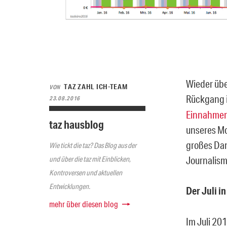
Wieder übe
TAZ ZAHL ICH-TEAM
VON
Rückgang i
23.08.2016
Einnahme
taz hausblog
unseres Mod
großes Dan
Wie tickt die taz? Das Blog aus der
Journalism
und über die taz mit Einblicken,
Kontroversen und aktuellen
Entwicklungen.
Der Juli i
mehr über diesen blog
Im Juli 20