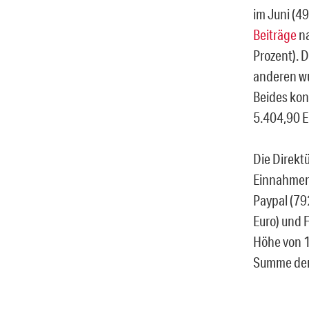
im Juni (4
Beiträge
na
Prozent). 
anderen wu
Beides kon
5.404,90 E
Die Direkt
Einnahmen 
Paypal (79
Euro) und 
Höhe von 1
Summe der 