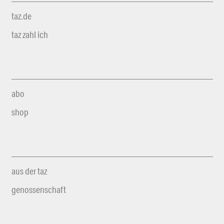
taz.de
taz zahl ich
abo
shop
aus der taz
genossenschaft