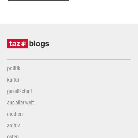
politik
kultur
gesellschaft
aus aller welt
medien
archiv
osten