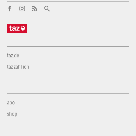
taz.de
taz zahl ich
abo
shop