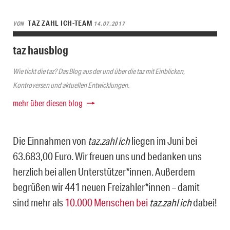
TAZ ZAHL ICH-TEAM
VON
14.07.2017
taz hausblog
Wie tickt die taz? Das Blog aus der und über die taz mit Einblicken,
Kontroversen und aktuellen Entwicklungen.
mehr über diesen blog
Die Einnahmen von
taz.zahl ich
liegen im Juni bei
63.683,00 Euro. Wir freuen uns und bedanken uns
herzlich bei allen Unterstützer*innen. Außerdem
begrüßen wir 441 neuen Freizahler*innen – damit
sind mehr als
10.000 Menschen bei
taz.zahl ich
dabei!