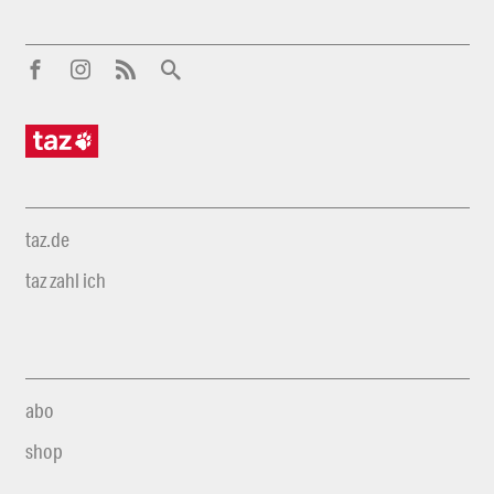
taz.de
taz zahl ich
abo
shop