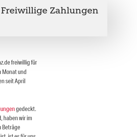
: Freiwillige Zahlungen
de freiwillig für
en Monat und
 seit April
lungen
gedeckt.
, haben wir im
n Beträge
t, ist es für uns