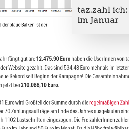
taz.zahl ich
im Januar
der blaue Balken ist der
ahr fängt gut an:
12.475,90 Euro
haben die UserInnen von taz.
e der Website gezahlt. Das sind 534,48 Euro mehr als im letzt
neue Rekord seit Beginn der Kampagne! Die Gesamteinnahmen
 jetzt bei
210.086,10 Euro
.
81 Euro wird Großteil der Summe durch die
regelmäßigen Zah
r 70 Zahlungsaufträge am Ende des Jahres ausgelaufen sind
h 1102 Lastschriften eingezogen. Die FreizahlerInnen zahle
Euro im Jahr und 50 Euro im Monat. Da die Höhe frei wählbar is