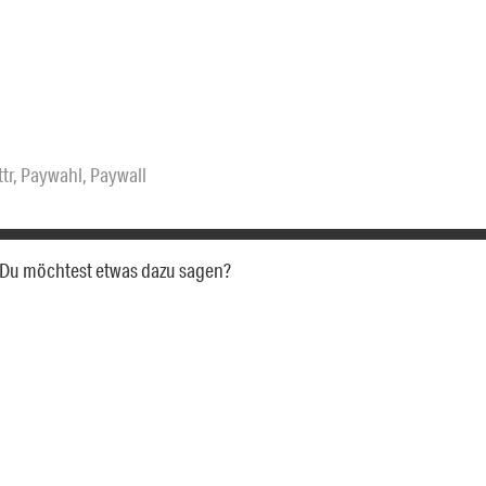
ttr
,
Paywahl
,
Paywall
a. Du möchtest etwas dazu sagen?