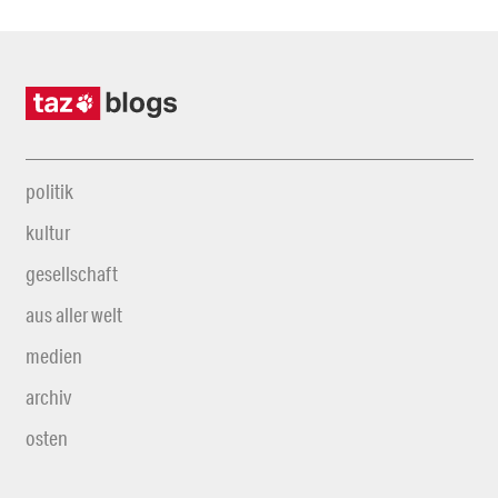
politik
kultur
gesellschaft
aus aller welt
medien
archiv
osten