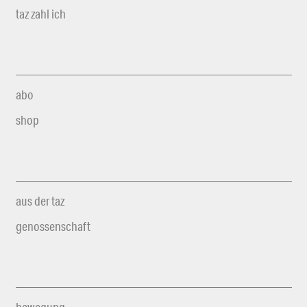
taz zahl ich
abo
shop
aus der taz
genossenschaft