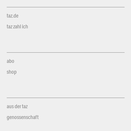
taz.de
taz zahl ich
abo
shop
aus der taz
genossenschaft