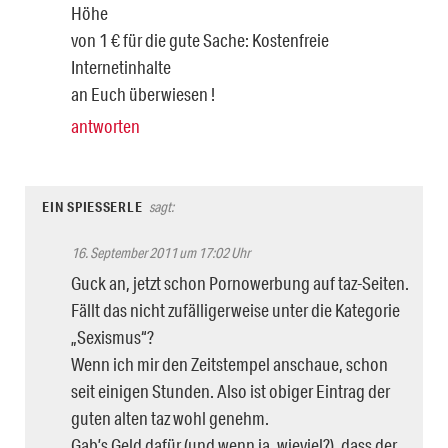
Höhe
von 1 € für die gute Sache: Kostenfreie
Internetinhalte
an Euch überwiesen !
antworten
EIN SPIESSERLE
sagt:
16. September 2011 um 17:02 Uhr
Guck an, jetzt schon Pornowerbung auf taz-Seiten.
Fällt das nicht zufälligerweise unter die Kategorie
„Sexismus“?
Wenn ich mir den Zeitstempel anschaue, schon
seit einigen Stunden. Also ist obiger Eintrag der
guten alten taz wohl genehm.
Gab’s Geld dafür (und wenn ja, wieviel?), dass der