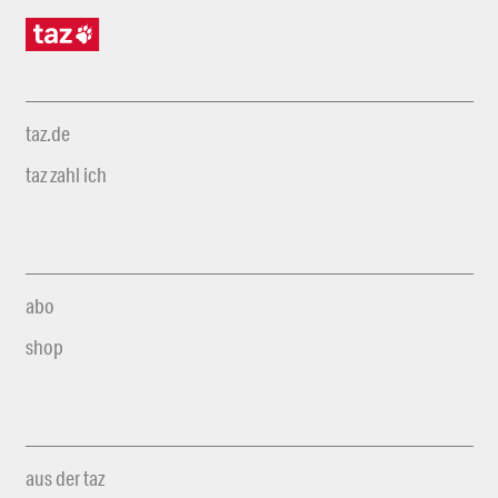
taz.de
taz zahl ich
abo
shop
aus der taz