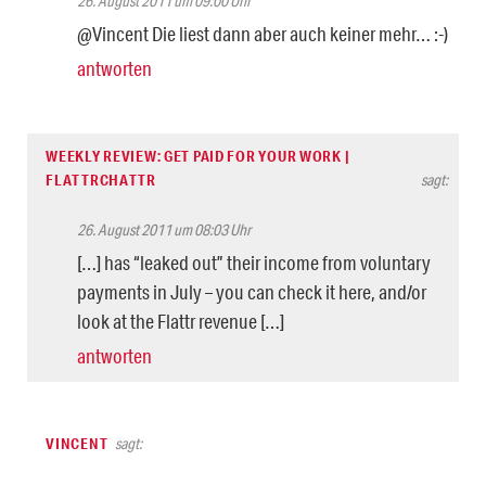
26. August 2011 um 09:00 Uhr
@Vincent Die liest dann aber auch keiner mehr… :-)
antworten
WEEKLY REVIEW: GET PAID FOR YOUR WORK |
FLATTRCHATTR
sagt:
26. August 2011 um 08:03 Uhr
[…] has “leaked out” their income from voluntary
payments in July – you can check it here, and/or
look at the Flattr revenue […]
antworten
VINCENT
sagt: