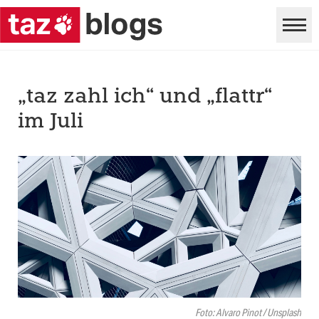
„taz zahl ich“ und „flattr“
im Juli
Foto: Alvaro Pinot / Unsplash