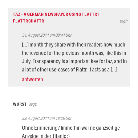
TAZ - A GERMAN NEWSPAPER USING FLATTR |
FLATTRCHATTR
sagt:
31. August 2011 um 08:41 Uhr
[…] month they share with their readers how much
the revenue for the previous month was, like this in
July. Transparency is a important key for taz, and in
a lot of other use-cases of Flattr. It acts as a […]
antworten
WURST
sagt:
29. August 2011 um 18:26 Uhr
Ohne Erinnerung? Immerhin war ne ganzseitige
Anzeige in der Titanic :)