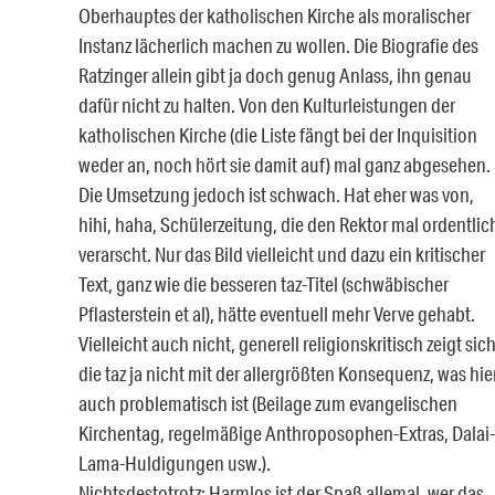
Oberhauptes der katholischen Kirche als moralischer
Instanz lächerlich machen zu wollen. Die Biografie des
Ratzinger allein gibt ja doch genug Anlass, ihn genau
dafür nicht zu halten. Von den Kulturleistungen der
katholischen Kirche (die Liste fängt bei der Inquisition
weder an, noch hört sie damit auf) mal ganz abgesehen.
Die Umsetzung jedoch ist schwach. Hat eher was von,
hihi, haha, Schülerzeitung, die den Rektor mal ordentlic
verarscht. Nur das Bild vielleicht und dazu ein kritischer
Text, ganz wie die besseren taz-Titel (schwäbischer
Pflasterstein et al), hätte eventuell mehr Verve gehabt.
Vielleicht auch nicht, generell religionskritisch zeigt sic
die taz ja nicht mit der allergrößten Konsequenz, was hie
auch problematisch ist (Beilage zum evangelischen
Kirchentag, regelmäßige Anthroposophen-Extras, Dalai-
Lama-Huldigungen usw.).
Nichtsdestotrotz: Harmlos ist der Spaß allemal, wer das