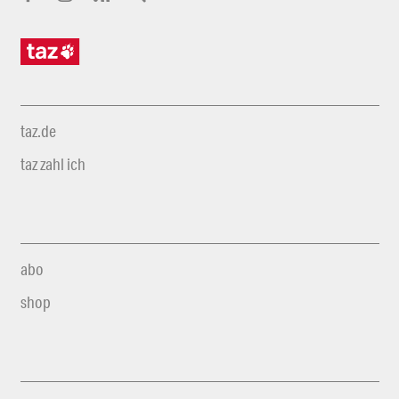
taz.de
taz zahl ich
abo
shop