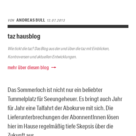
ANDREAS BULL
VON
12.07.2013
taz hausblog
Wie tickt die taz? Das Blog aus der und über die taz mit Einblicken,
Kontroversen und aktuellen Entwicklungen.
mehr über diesen blog
Das Sommerloch ist nicht nur ein beliebter
Tummelplatz für Seeungeheuer. Es bringt auch Jahr
für Jahr eine Talfahrt der Abokurve mit sich. Die
Lieferunterbrechungen der AbonnentInnen lösen
hier im Hause regelmäßig tiefe Skepsis über die
Zukunft aus.