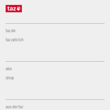
taz.de
taz zahl ich
abo
shop
aus der taz