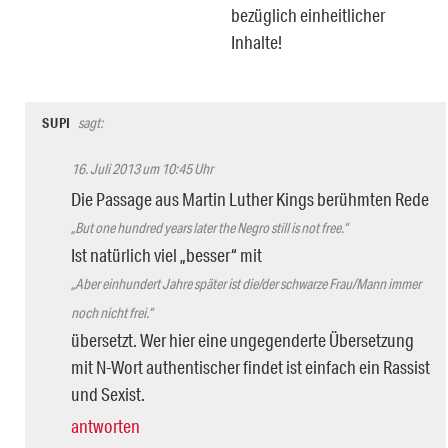
bezüglich einheitlicher
Inhalte!
SUPI
sagt:
16. Juli 2013 um 10:45 Uhr
Die Passage aus Martin Luther Kings berühmten Rede
„But one hundred years later the Negro still is not free.“
Ist natürlich viel „besser“ mit
„Aber einhundert Jahre später ist die/der schwarze Frau/Mann immer
noch nicht frei.“
übersetzt. Wer hier eine ungegenderte Übersetzung
mit N-Wort authentischer findet ist einfach ein Rassist
und Sexist.
antworten