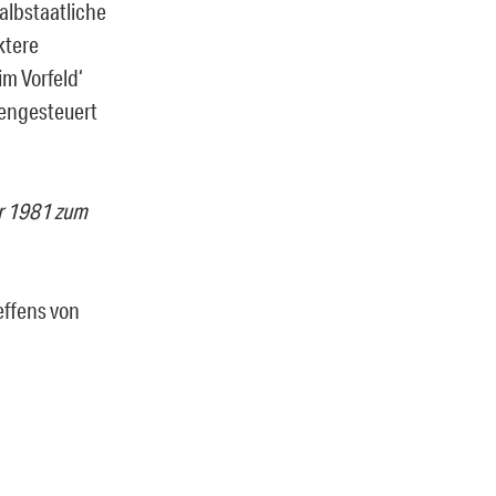
halbstaatliche
ktere
m Vorfeld‘
gengesteuert
er 1981 zum
effens von