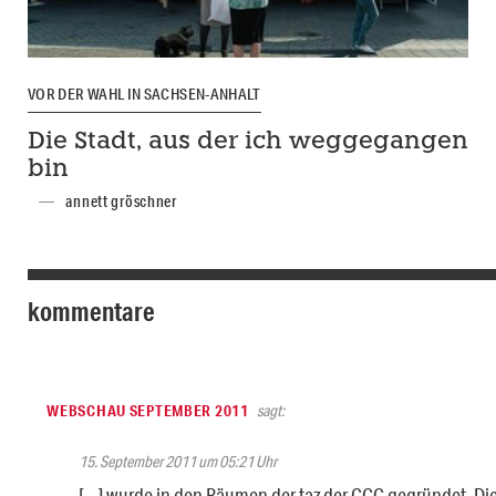
VOR DER WAHL IN SACHSEN-ANHALT
Die Stadt, aus der ich weggegangen
bin
annett gröschner
kommentare
WEBSCHAU SEPTEMBER 2011
sagt:
15. September 2011 um 05:21 Uhr
[…] wurde in den Räumen der taz der CCC gegründet. Die 