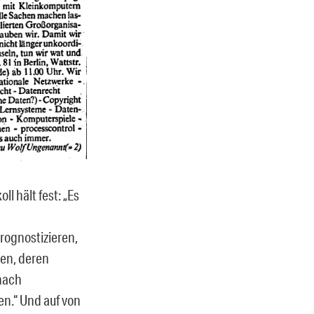
l hält fest: „Es
rognostizieren,
den, deren
nach
n.“ Und auf von