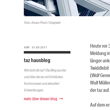
Foto: Alvaro Pinot / Unsplash
Heute vor 
VON
01.09.2011
Meldung in 
taz hausblog
länger unko
Twiddlebit
Wie tickt die taz? Das Blog aus der
(Wolf Geve
und über die taz mit Einblicken,
Wulf Mülle
Kontroversen und aktuellen
der taz auf.
Entwicklungen.
mehr über diesen blog
Auf dem er