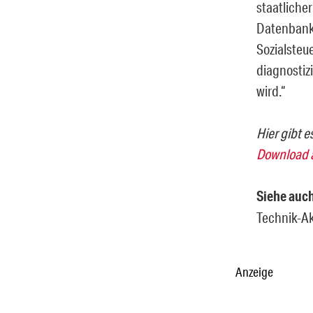
staatlicher
Datenbank
Sozialsteu
diagnostiz
wird.“
Hier gibt 
Download 
Siehe auc
Technik-Ak
Anzeige