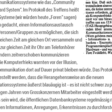
unikationssysteme wie das „Community
ard System“. Im Protokoll des Treffens heißt
 Systeme (wir würden heute „Foren“ sagen)
u gedacht, einen Informationsaustausch
ersonen/Gruppen zu ermöglichen, die sich
gleichen Zeit am gleichen Ort versammeln und
zur gleichen Zeit ihr Ohr am Telefonhörer
ondern zeitverschoben kommunizieren
ie Komputerfrieks warnten vor der Illusion,
mmunikation dort auf Dauer privat bleiben würde. Das Protokol
estellt werden, dass die Herangehensweise an die neuen
ionssysteme äußerst blauäugig ist – es ist nicht schwer zu p
nigen Jahren von Grosskonzernen Mitarbeiter eingestellt wer
 sein wird, die öffentlichen Datenbanksysteme regelmässig 
en Informationen, Anregungen, Erkenntnissen zu durchforste