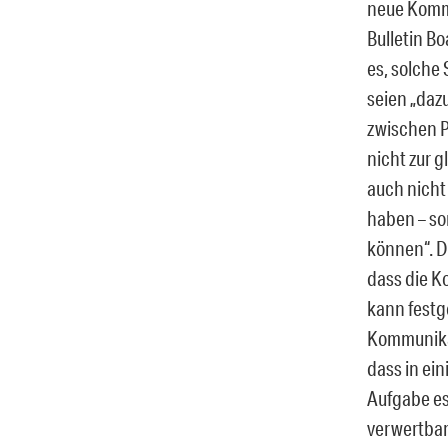
neue Komm
Bulletin Bo
es, solche
seien „daz
zwischen P
nicht zur 
auch nicht 
haben – s
können“. D
dass die Ko
kann festg
Kommunikat
dass in ei
Aufgabe es
verwertbar