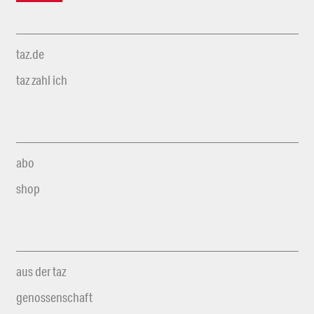
taz.de
taz zahl ich
abo
shop
aus der taz
genossenschaft