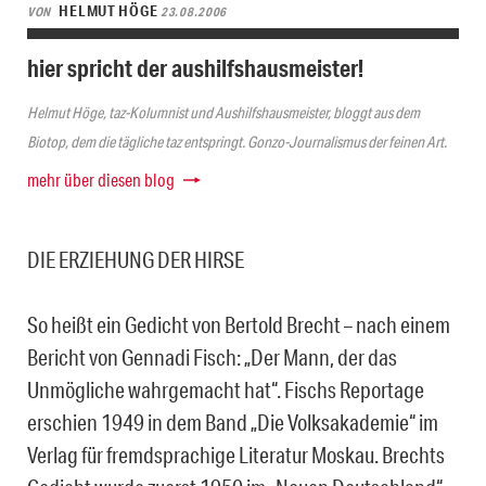
HELMUT HÖGE
VON
23.08.2006
hier spricht der aushilfshausmeister!
Helmut Höge, taz-Kolumnist und Aushilfshausmeister, bloggt aus dem
Biotop, dem die tägliche taz entspringt. Gonzo-Journalismus der feinen Art.
mehr über diesen blog
DIE ERZIEHUNG DER HIRSE
So heißt ein Gedicht von Bertold Brecht – nach einem
Bericht von Gennadi Fisch: „Der Mann, der das
Unmögliche wahrgemacht hat“. Fischs Reportage
erschien 1949 in dem Band „Die Volksakademie“ im
Verlag für fremdsprachige Literatur Moskau. Brechts