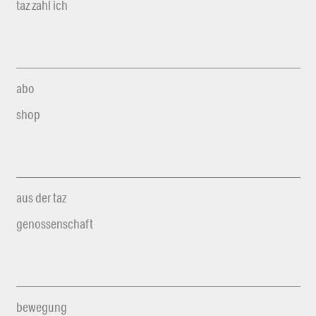
taz zahl ich
abo
shop
aus der taz
genossenschaft
bewegung