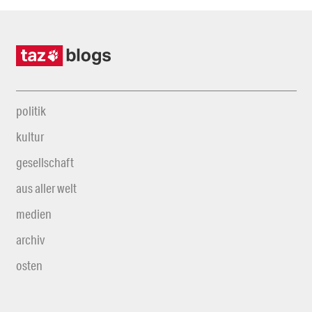
politik
kultur
gesellschaft
aus aller welt
medien
archiv
osten