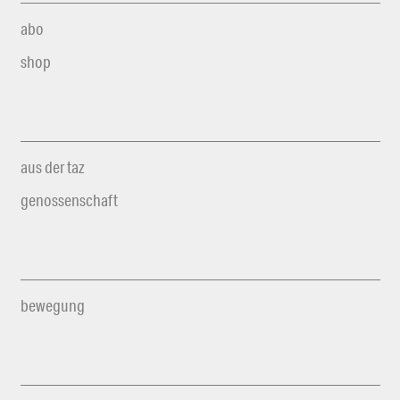
abo
shop
aus der taz
genossenschaft
bewegung