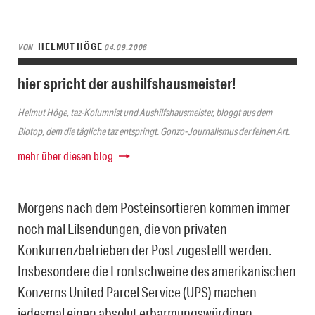
HELMUT HÖGE
VON
04.09.2006
hier spricht der aushilfshausmeister!
Helmut Höge, taz-Kolumnist und Aushilfshausmeister, bloggt aus dem
Biotop, dem die tägliche taz entspringt. Gonzo-Journalismus der feinen Art.
mehr über diesen blog
Morgens nach dem Posteinsortieren kommen immer
noch mal Eilsendungen, die von privaten
Konkurrenzbetrieben der Post zugestellt werden.
Insbesondere die Frontschweine des amerikanischen
Konzerns United Parcel Service (UPS) machen
jedesmal einen absolut erbarmungswürdigen