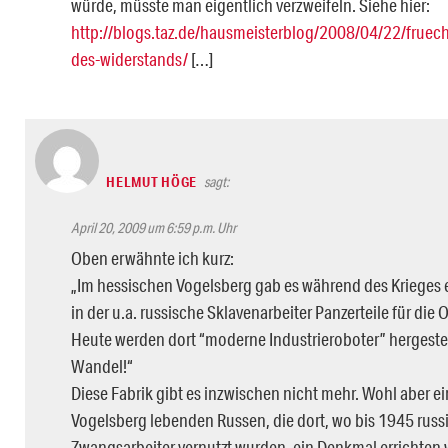
würde, müsste man eigentlich verzweifeln. Siehe hier:
http://blogs.taz.de/hausmeisterblog/2008/04/22/fruec
des-widerstands/
[…]
HELMUT HÖGE
sagt:
April 20, 2009 um 6:59 p.m. Uhr
Oben erwähnte ich kurz:
„Im hessischen Vogelsberg gab es während des Krieges e
in der u.a. russische Sklavenarbeiter Panzerteile für die 
Heute werden dort “moderne Industrieroboter” hergestell
Wandel!“
Diese Fabrik gibt es inzwischen nicht mehr. Wohl aber ein
Vogelsberg lebenden Russen, die dort, wo bis 1945 russ
Zwangsarbeiter vernutzt wurden, ein Denkmal errichten w