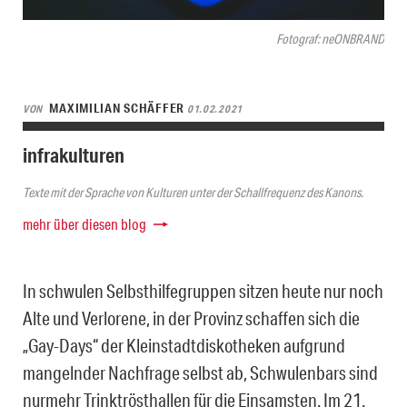
Fotograf: neONBRAND
MAXIMILIAN SCHÄFFER
VON
01.02.2021
infrakulturen
Texte mit der Sprache von Kulturen unter der Schallfrequenz des Kanons.
mehr über diesen blog
In schwulen Selbsthilfegruppen sitzen heute nur noch
Alte und Verlorene, in der Provinz schaffen sich die
„Gay-Days“ der Kleinstadtdiskotheken aufgrund
mangelnder Nachfrage selbst ab, Schwulenbars sind
nurmehr Trinktrösthallen für die Einsamsten. Im 21.