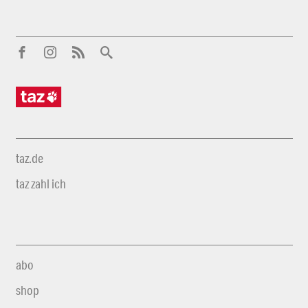
taz.de
taz zahl ich
abo
shop