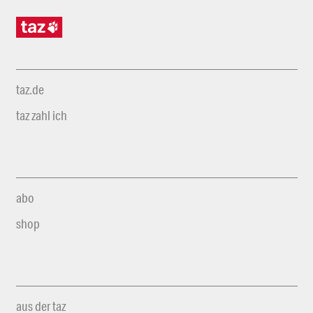
taz.de
taz zahl ich
abo
shop
aus der taz