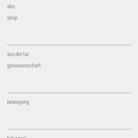
abo
shop
aus der taz
genossenschaft
bewegung
futurzwei