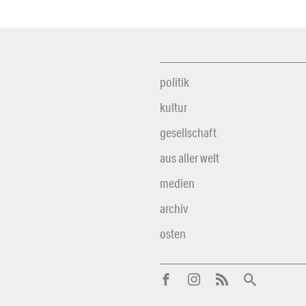
politik
kultur
gesellschaft
aus aller welt
medien
archiv
osten