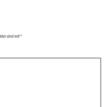
lder sind mit
*