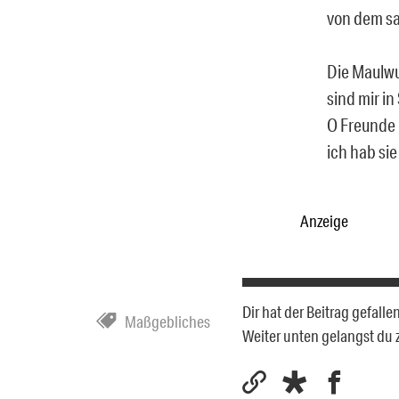
von dem sah
Die Maulw
sind mir i
O Freunde 
ich hab si
Anzeige
Dir hat der Beitrag gefall
Maßgebliches
Weiter unten gelangst du