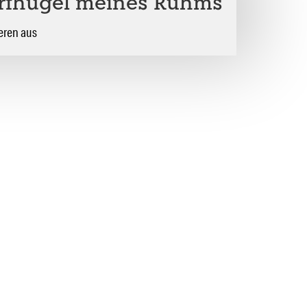
rfhügel meines Ruhms
eren aus