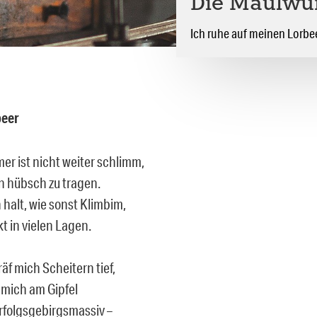
Die Maulwu
Ich ruhe auf meinen Lorbe
beer
r ist nicht weiter schlimm,
hn hübsch zu tragen.
 halt, wie sonst Klimbim,
t in vielen Lagen.
räf mich Scheitern tief,
 mich am Gipfel
folgsgebirgsmassiv –