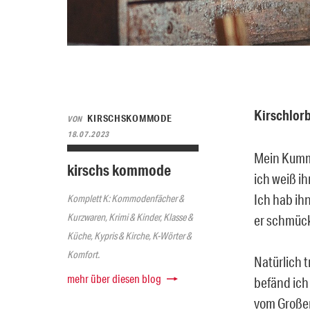
Kirschlor
KIRSCHSKOMMODE
VON
18.07.2023
Mein Kumme
kirschs kommode
ich weiß i
Ich hab ihn
Komplett K: Kommodenfächer &
Kurzwaren, Krimi & Kinder, Klasse &
er schmück
Küche, Kypris & Kirche, K-Wörter &
Komfort.
Natürlich t
mehr über diesen blog
befänd ich
vom Großer