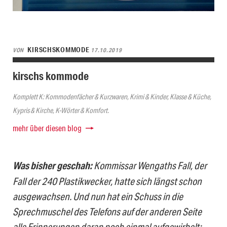
KIRSCHSKOMMODE
VON
17.10.2019
kirschs kommode
Komplett K: Kommodenfächer & Kurzwaren, Krimi & Kinder, Klasse & Küche,
Kypris & Kirche, K-Wörter & Komfort.
mehr über diesen blog
Was bisher geschah:
Kommissar Wengaths Fall, der
Fall der 240 Plastikwecker, hatte sich längst schon
ausgewachsen. Und nun hat ein Schuss in die
Sprechmuschel des Telefons auf der anderen Seite
alle Erinnerungen daran noch einmal aufgewirbelt: