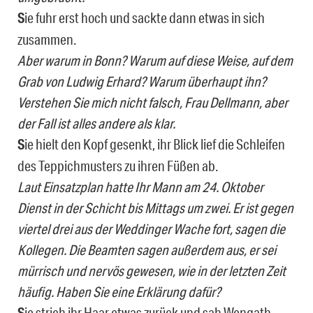
S
ie fuhr erst hoch und sackte dann etwas in sich
zusammen.
Aber warum in Bonn? Warum auf diese Weise, auf dem
Grab von Ludwig Erhard? Warum überhaupt ihn?
Verstehen Sie mich nicht falsch, Frau Dellmann, aber
der Fall ist alles andere als klar.
S
ie hielt den Kopf gesenkt, ihr Blick lief die Schleifen
des Teppichmusters zu ihren Füßen ab.
Laut Einsatzplan hatte Ihr Mann am 24. Oktober
Dienst in der Schicht bis Mittags um zwei. Er ist gegen
viertel drei aus der Weddinger Wache fort, sagen die
Kollegen. Die Beamten sagen außerdem aus, er sei
mürrisch und nervös gewesen, wie in der letzten Zeit
häufig. Haben Sie eine Erklärung dafür?
S
ie strich ihr Haar etwas zurück und sah Wengath