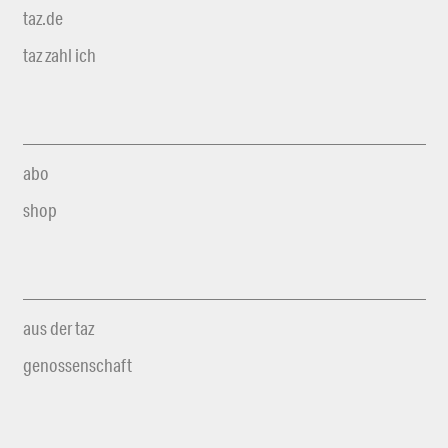
taz.de
taz zahl ich
abo
shop
aus der taz
genossenschaft