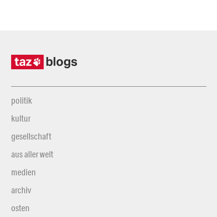
politik
kultur
gesellschaft
aus aller welt
medien
archiv
osten