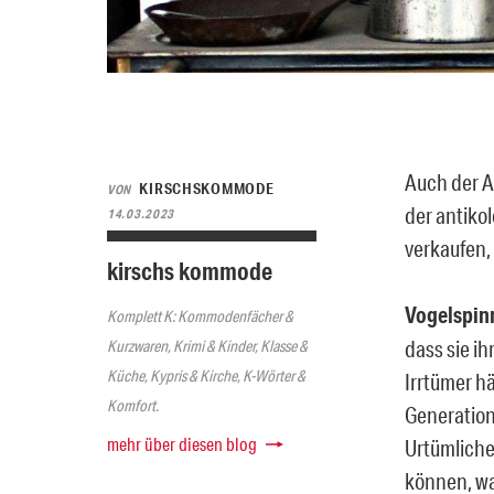
Auch der A
KIRSCHSKOMMODE
VON
der antiko
14.03.2023
verkaufen,
kirschs kommode
Vogelspin
Komplett K: Kommodenfächer &
dass sie i
Kurzwaren, Krimi & Kinder, Klasse &
Küche, Kypris & Kirche, K-Wörter &
Irrtümer h
Komfort.
Generation
mehr über diesen blog
Urtümliche
können, wa