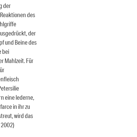
g der
e Reaktionen des
hlgriffe
ausgedrückt, der
pf und Beine des
e bei
er Mahlzeit. Für
ür
enfleisch
etersilie
rn eine lederne,
arce in ihr zu
treut, wird das
, 2002)