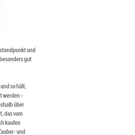
enstandpunkt und
 besonders gut
 und so hält,
bt werden –
eshalb über
t, das vom
sch kaufen
Zauber- und