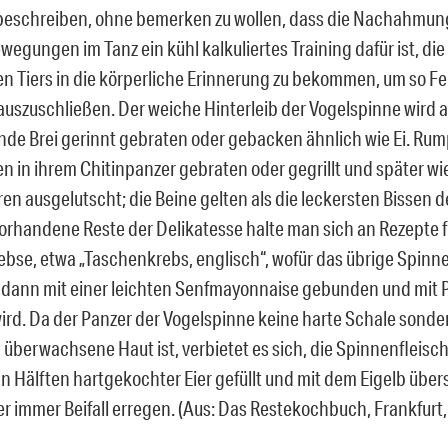
 beschreiben, ohne bemerken zu wollen, dass die Nachahmun
egungen im Tanz ein kühl kalkuliertes Training dafür ist, di
en Tiers in die körperliche Erinnerung zu bekommen, um so Fe
auszuschließen. Der weiche Hinterleib der Vogelspinne wird 
de Brei gerinnt gebraten oder gebacken ähnlich wie Ei. Rum
n in ihrem Chitinpanzer gebraten oder gegrillt und später wi
en ausgelutscht; die Beine gelten als die leckersten Bissen d
vorhandene Reste der Delikatesse halte man sich an Rezepte f
bse, etwa „Taschenkrebs, englisch“, wofür das übrige Spinn
, dann mit einer leichten Senfmayonnaise gebunden und mit P
wird. Da der Panzer der Vogelspinne keine harte Schale sonde
überwachsene Haut ist, verbietet es sich, die Spinnenfleischf
In Hälften hartgekochter Eier gefüllt und mit dem Eigelb übers
er immer Beifall erregen. (Aus: Das Restekochbuch, Frankfurt