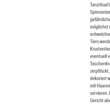
Tanzritual
Spinnenbew
gefährlich
möglichst 
entweichen
Tiers werde
Krustentier
eventuell 
Taschenkre
zerpflückt
dekoriert 
mit Haaren 
servieren. 
Gericht ab