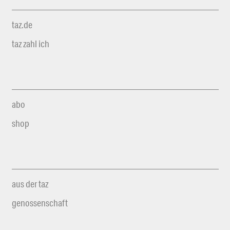
taz.de
taz zahl ich
abo
shop
aus der taz
genossenschaft