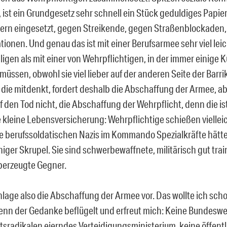
, ist ein Grundgesetz sehr schnell ein Stück geduldiges Papie
nern eingesetzt, gegen Streikende, gegen Straßenblockaden
ionen. Und genau das ist mit einer Berufsarmee sehr viel leic
ligen als mit einer von Wehrpflichtigen, in der immer einige
müssen, obwohl sie viel lieber auf der anderen Seite der Barr
, die mitdenkt, fordert deshalb die Abschaffung der Armee, ab
 den Tod nicht, die Abschaffung der Wehrpflicht, denn die ist 
e kleine Lebensversicherung: Wehrpflichtige schießen vielleic
Die berufssoldatischen Nazis im Kommando Spezialkräfte hätt
iger Skrupel. Sie sind schwerbewaffnete, militärisch gut trai
überzeugte Gegner.
chlage also die Abschaffung der Armee vor. Das wollte ich sch
nn der Gedanke beflügelt und erfreut mich: Keine Bundeswe
tsradikalen eierndes Verteidigungsministerium, keine öffent