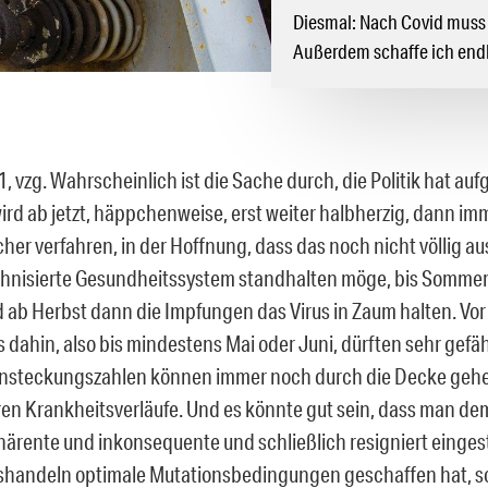
Diesmal: Nach Covid muss 
Außerdem schaffe ich end
, vzg. Wahrscheinlich ist die Sache durch, die Politik hat au
ird ab jetzt, häppchenweise, erst weiter halbherzig, dann im
scher verfahren, in der Hoffnung, dass das noch nicht völlig 
chnisierte Gesundheitssystem standhalten möge, bis Somme
ab Herbst dann die Impfungen das Virus in Zaum halten. Vor 
 dahin, also bis mindestens Mai oder Juni, dürften sehr gefä
nsteckungszahlen können immer noch durch die Decke gehe
en Krankheitsverläufe. Und es könnte gut sein, dass man de
härente und inkonsequente und schließlich resigniert eingest
handeln optimale Mutationsbedingungen geschaffen hat, s