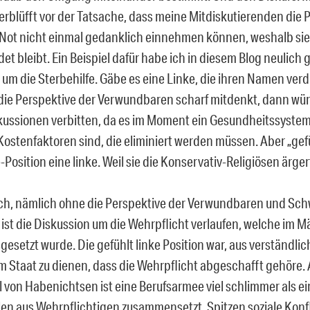
verblüfft vor der Tatsache, dass meine Mitdiskutierenden die 
Not nicht einmal gedanklich einnehmen können, weshalb sie 
t bleibt. Ein Beispiel dafür habe ich in diesem Blog neulich 
um die Sterbehilfe. Gäbe es eine Linke, die ihren Namen verdi
e die Perspektive der Verwundbaren scharf mitdenkt, dann wür
kussionen verbitten, da es im Moment ein Gesundheitssystem 
ostenfaktoren sind, die eliminiert werden müssen. Aber „gefüh
-Position eine linke. Weil sie die Konservativ-Religiösen ärger
ch, nämlich ohne die Perspektive der Verwundbaren und Sch
ist die Diskussion um die Wehrpflicht verlaufen, welche im M
esetzt wurde. Die gefühlt linke Position war, aus verständlic
m Staat zu dienen, dass die Wehrpflicht abgeschafft gehöre.
 von Habenichtsen ist eine Berufsarmee viel schlimmer als ein
len aus Wehrpflichtigen zusammensetzt. Spitzen soziale Konfl