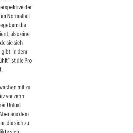
Perspektive der
im Normalfall
gegeben: die
ent, also eine
de sie sich
gibt, in dem
lt“ ist die Pro-
t.
wachen mit zu
ärz vor zehn
her Unlust
 Aber aus dem
e, die sich zu
ikte sich