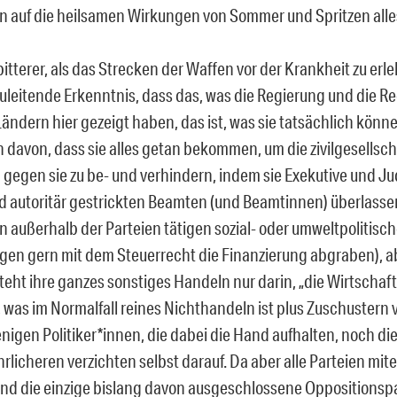
 auf die heilsamen Wirkungen von Sommer und Spritzen alle
itterer, als das Strecken der Waffen vor der Krankheit zu erleb
uleitende Erkenntnis, dass das, was die Regierung und die R
ändern hier gezeigt haben, das ist, was sie tatsächlich könne
davon, dass sie alles getan bekommen, um die zivilgesellsch
 gegen sie zu be- und verhindern, indem sie Exekutive und Ju
 autoritär gestrickten Beamten (und Beamtinnen) überlasse
en außerhalb der Parteien tätigen sozial- oder umweltpolitisc
gen gern mit dem Steuerrecht die Finanzierung abgraben), 
eht ihre ganzes sonstiges Handeln nur darin, „die Wirtschaft
 was im Normalfall reines Nichthandeln ist plus Zuschustern 
nigen Politiker*innen, die dabei die Hand aufhalten, noch die
rlicheren verzichten selbst darauf. Da aber alle Parteien mit
und die einzige bislang davon ausgeschlossene Oppositionspart