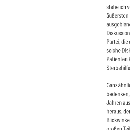
stehe ich 
äußersten 
ausgeblende
Diskussion 
Partei, di
solche Dis
Patienten K
Sterbehilfe
Ganz ähnli
bedenken, 
Jahren ausg
heraus, de
Blickwinkel
großen Tei