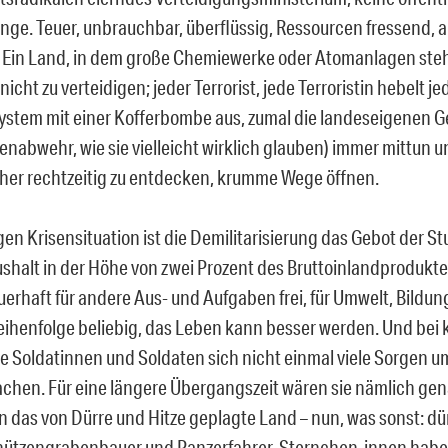
nge. Teuer, unbrauchbar, überflüssig, Ressourcen fressend, 
. Ein Land, in dem große Chemiewerke oder Atomanlagen steh
 nicht zu verteidigen; jeder Terrorist, jede Terroristin hebelt je
stem mit einer Kofferbombe aus, zumal die landeseigenen 
enabwehr, wie sie vielleicht wirklich glauben) immer mittun 
her rechtzeitig zu entdecken, krumme Wege öffnen.
igen Krisensituation ist die Demilitarisierung das Gebot der S
halt in der Höhe von zwei Prozent des Bruttoinlandprodukte
erhaft für andere Aus- und Aufgaben frei, für Umwelt, Bildung
Reihenfolge beliebig, das Leben kann besser werden. Und bei
e Soldatinnen und Soldaten sich nicht einmal viele Sorgen um
chen. Für eine längere Übergangszeit wären sie nämlich gena
 das von Dürre und Hitze geplagte Land – nun, was sonst: dür
ützengrabenbauer und Panzerfahrer-Sternchen-innen haben 