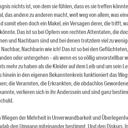
nis nichts ist, von dem sie fühlen, dass es sie treffen könnte
l, das andere zu anderen macht, weit weg von allem, was ein
 somit eben doch ein Makel, ein Versagen derer, die trifft, w
 könnte. Das ist so bei Opfern von rechten Attentaten, die doc
en und Nachbarn sind und bei denen trotzdem viel zu weni
: Nachbar, Nachbarin wie ich! Das ist so bei den Geflüchteten, 
anden oder untergehen – als wenn es so völlig unvorstellbar w
hts mehr zu haben als die Kleider auf dem Leib und um sein L
s hinein in den eigenen Bekanntenkreis funktioniert das We
en; die Verarmten, die Erkrankten, die obdachlos Gewordene
kannte, verlieren sich in ihr Anderssein und sind ganz besti
schuld.
h Wiegen der Mehrheit in Unverwundbarkeit und Überlegenheit
andab den Umgang miteinander bestimmt. Und den Diskurs. 