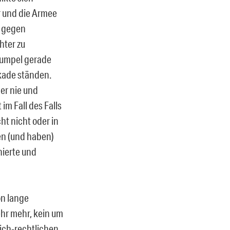
r und die Armee
, gegen
hter zu
 Kumpel gerade
ikade ständen.
er nie und
im Fall des Falls
ht nicht oder in
en (und haben)
nierte und
on lange
hr mehr, kein um
lich-rechtlichen