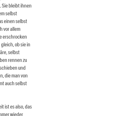
. Sie bleibt ihnen
em selbst
as einen selbst
h vor allem
ge erschrocken
gleich, ob sie in
äre, selbst
eben rennen zu
gschieben und
n, die man von
mmt auch selbst
 ist es also, das
Immer wieder