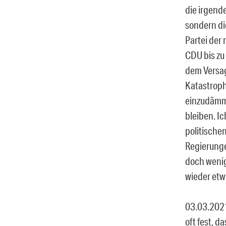
die irgend
sondern di
Partei der 
CDU bis zu 
dem Versag
Katastroph
einzudämme
bleiben. I
politische
Regierunge
doch wenig
wieder etw
03.03.2021,
oft fest, d