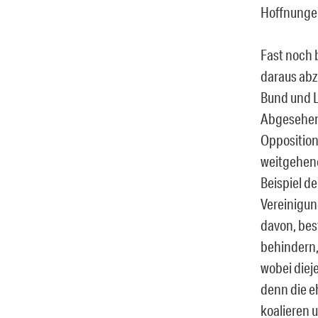
Hoffnungen
Fast noch b
daraus abz
Bund und L
Abgesehen 
Opposition
weitgehend
Beispiel d
Vereinigun
davon, best
behindern,
wobei dieje
denn die eh
koalieren 