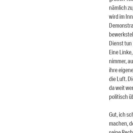
nämlich zu
wird im In
Demonstrat
bewerkstel
Dienst tun 
Eine Linke
nimmer, auf
ihre eigen
die Luft. 
da weit wen
politisch 
Gut, ich s
machen, de
seine Rech