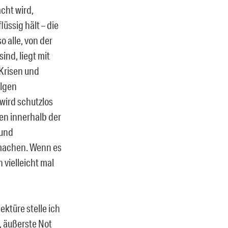
cht wird,
üssig hält – die
o alle, von der
ind, liegt mit
 Krisen und
olgen
wird schutzlos
en innerhalb der
 und
 machen. Wenn es
vielleicht mal
ektüre stelle ich
e, äußerste Not