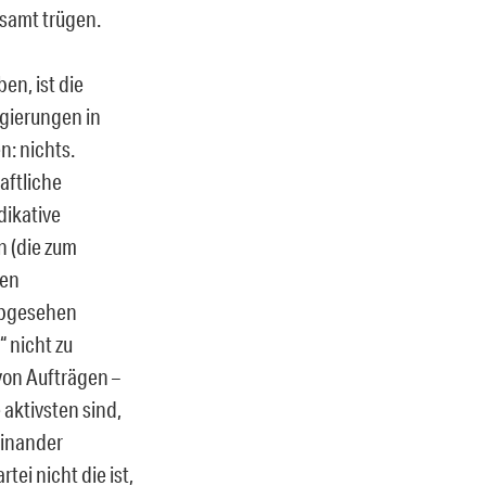
samt trügen.
en, ist die
egierungen in
n: nichts.
aftliche
dikative
n (die zum
hen
abgesehen
“ nicht zu
von Aufträgen –
 aktivsten sind,
einander
ei nicht die ist,