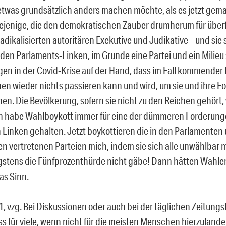
etwas grundsätzlich anders machen möchte, als es jetzt gema
ejenige, die den demokratischen Zauber drumherum für überfl
radikalisierten autoritären Exekutive und Judikative – und sie s
den Parlaments-Linken, im Grunde eine Partei und ein Milieu s
en in der Covid-Krise auf der Hand, dass im Fall kommender
en wieder nichts passieren kann und wird, um sie und ihre F
n. Die Bevölkerung, sofern sie nicht zu den Reichen gehört, 
ch habe Wahlboykott immer für eine der dümmeren Forderung
n Linken gehalten. Jetzt boykottieren die in den Parlamenten
n vertretenen Parteien mich, indem sie sich alle unwählbar
stens die Fünfprozenthürde nicht gäbe! Dann hätten Wahlen 
as Sinn.
 vzg. Bei Diskussionen oder auch bei der täglichen Zeitungsl
ass für viele, wenn nicht für die meisten Menschen hierzuland