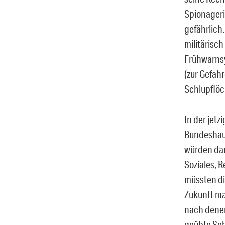
Spionageri
gefährlich
militärisch
Frühwarnsy
(zur Gefahr
Schlupflöc
In der jetz
Bundeshaus
würden dau
Soziales, 
müssten di
Zukunft ma
nach denen
geübte Sch