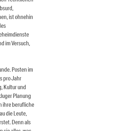
absurd,
en, ist ohnehin
des
Geheimdienste
und im Versuch,
tunde. Posten im
s pro Jahr
, Kultur und
 kluger Planung
 ihre berufliche
u die Leute,
stet. Denn als
sie alles, was