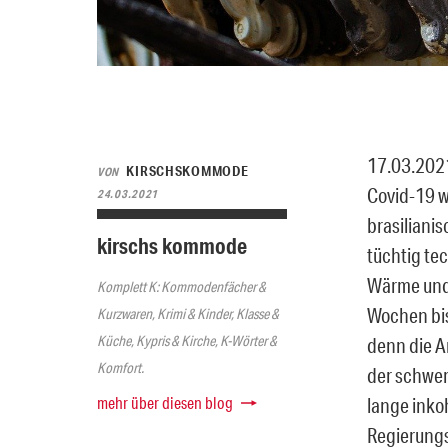
17.03.2021
KIRSCHSKOMMODE
VON
Covid-19 w
24.03.2021
brasiliani
kirschs kommode
tüchtig te
Wärme und 
Komplett K: Kommodenfächer &
Wochen bis
Kurzwaren, Krimi & Kinder, Klasse &
Küche, Kypris & Kirche, K-Wörter &
denn die A
Komfort.
der schwer
mehr über diesen blog
lange inko
Regierungs