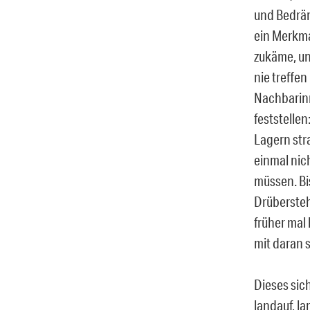
und Bedräng
ein Merkma
zukäme, und
nie treffen
Nachbarinn
feststellen
Lagern str
einmal nic
müssen. Bi
Drübersteh
früher mal 
mit daran 
Dieses sic
landauf, l