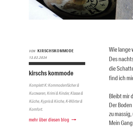
Wie lange 
KIRSCHSKOMMODE
VON
13.02.2024
Des nachts
die Schatt
kirschs kommode
find ich m
Komplett K: Kommodenfächer &
Kurzwaren, Krimi & Kinder, Klasse &
Bleibt mir
Küche, Kypris & Kirche, K-Wörter &
Der Boden 
Komfort.
zu massig,
mehr über diesen blog
Mein Gang