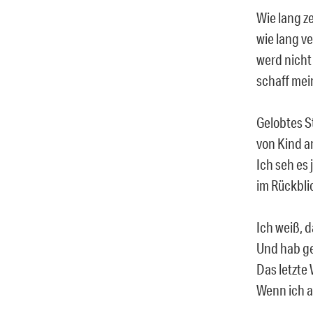
Wie lang ze
wie lang ve
werd nicht
schaff me
Gelobtes S
von Kind a
Ich seh es
im Rückbli
Ich weiß, 
Und hab ge
Das letzte
Wenn ich a