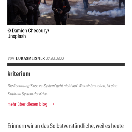
© Damien Checoury/
Unsplash
LUKASMEISNER
VON
27.08.2022
kriterium
Die Rechnung 'Krise vs. System' geht nicht auf. Was wir brauchen, ist eine
Kritik am System der Krise.
mehr über diesen blog
Erinnern wir an das Selbstverständliche, weil es heute