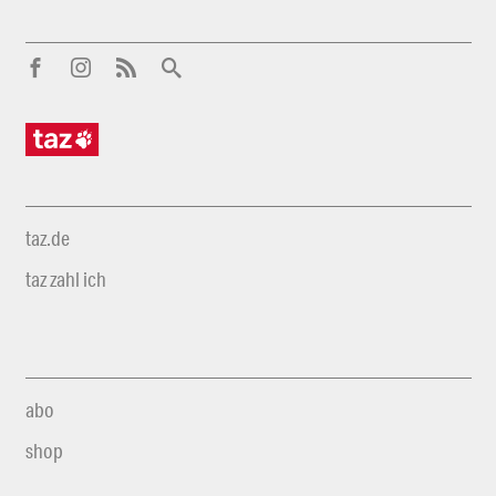
taz.de
taz zahl ich
abo
shop