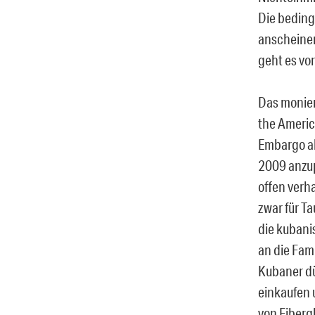
Die bedin
anscheinen
geht es vo
Das monier
the Americ
Embargo al
2009 anzup
offen verha
zwar für T
die kubani
an die Fami
Kubaner dü
einkaufen 
von Fiberg