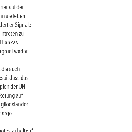
aner auf der
nn sie leben
dert er Signale
intreten zu
ri Lankas
rgo ist weder
 die auch
esui, dass das
pien der UN-
kerung auf
tgliedsländer
mbargo
tes zu halten“.