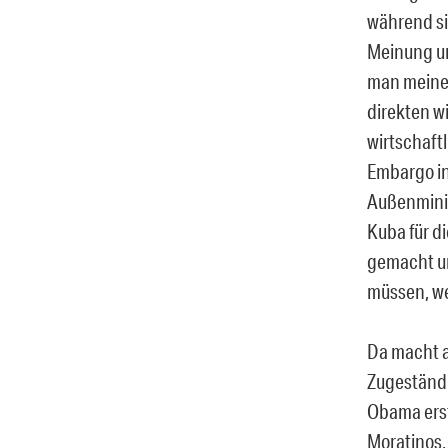
während si
Meinung un
man meinen
direkten w
wirtschaftl
Embargo in
Außenminis
Kuba für di
gemacht un
müssen, we
Da macht a
Zugeständn
Obama erst
Moratinos,