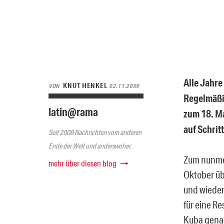
Alle Jahre
KNUT HENKEL
VON
02.11.2009
Regelmäßi
latin@rama
zum 18. Ma
auf Schrit
Seit 2008 Nachrichten vom anderen
Ende der Welt und anderswoher.
Zum nunmeh
mehr über diesen blog
Oktober üb
und wieder
für eine R
Kuba genan