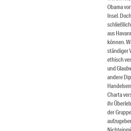
Obama von R
Insel. Doc
schließlich
aus Havann
können. Wa
ständiger 
ethisch ve
und Glaubw
andere Dip
Handelsemb
Charta ver
ihr Überle
der Gruppe
aufzugeben
Nichteinmi