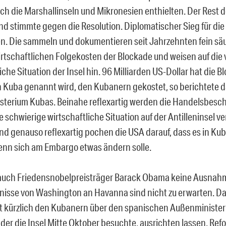
ch die Marshallinseln und Mikronesien enthielten. Der Rest d
d stimmte gegen die Resolution. Diplomatischer Sieg für di
. Die sammeln und dokumentieren seit Jahrzehnten fein säu
irtschaftlichen Folgekosten der Blockade und weisen auf die
iche Situation der Insel hin. 96 Milliarden US-Dollar hat die B
 Kuba genannt wird, den Kubanern gekostet, so berichtete 
terium Kubas. Beinahe reflexartig werden die Handelsbesc
e schwierige wirtschaftliche Situation auf der Antilleninsel v
d genauso reflexartig pochen die USA darauf, dass es in K
nn sich am Embargo etwas ändern solle.
uch Friedensnobelpreisträger Barack Obama keine Ausnahme
isse von Washington an Havanna sind nicht zu erwarten. Da
 kürzlich den Kubanern über den spanischen Außenminister
 der die Insel Mitte Oktober besuchte, ausrichten lassen. Re