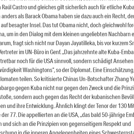
aúl Castro und gleiches gilt sicherlich auch für etliche Kub
h anders als Barack Obama haben sie dazu auch ein Recht, de
 auf besagter Insel. Das tut Obama nicht, doch gleichwohl for
a, um in den Dialog mit dem kleinen ungeliebten Nachbarn e
rum, fragt sich nicht nur Dayan Jayatilleka, bis vor kurzem S
Vertreter im UN-Büro in Genf. „Das jahrzehnte alte Kuba-Emba
rtretbar noch für die USA sinnvoll, sondern schädigt Ansehen
ürdigkeit Washingtons“, so der Diplomat. Eine Einschätzung,
lomaten teilen. So kritisierte Chinas Un-Botschafter Zhang Y
argo gegen Kuba nicht nur gegen den Zweck und die Prinzi
stoße, sondern auch gegen das Recht der kubanischen Bevöl
ben und ihre Entwicklung. Ähnlich klingt der Tenor der 130 Mi
 der 77. Die appellierten an die USA, „das bald 50-jährige E
 und sich an die Prinzipien von gegenseitigem Respekt und
schung in die inneren Angelegenheiten eines Schwesternstaa