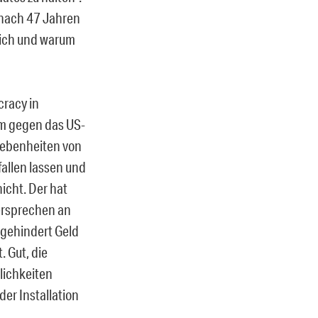
nach 47 Jahren
lich und warum
racy in
um gegen das US-
egebenheiten von
allen lassen und
icht. Der hat
versprechen an
ngehindert Geld
. Gut, die
lichkeiten
er Installation