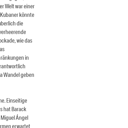
er Welt war einer
e Kubaner könnte
berlich die
 verheerende
lockade, wie das
das
hränkungen in
erantwortlich
uba Wandel geben
. Einseitige
s hat Barack
 Miguel Ángel
formen erwartet