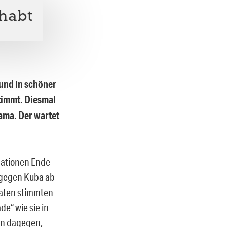
ehabt
und in schöner
timmt. Diesmal
ama. Der wartet
Nationen Ende
 gegen Kuba ab
aaten stimmten
e“ wie sie in
ten dagegen,