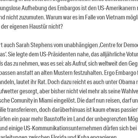
gungslose Aufhebung des Embargos ist den US-Amerikanern 
d nicht zuzumuten. Warum war es im Falle von Vietnam mög
r der eigenen Haustür nicht?
t auch Sarah Stephens vom unabhängigen ‚Centre for Democ
as‘. Sie legte dem US-Präsidenten nahe, das alljährliche Vot
s das zu nehmen, was es sei: als Aufruf, sich weltweit den G
assen anstatt an alten Mustern festzuhalten. Ergo Embargo f
ndeln, lautet ihr Rat. Doch dazu reicht es auch unter Obama n
aufwetter gesorgt, aber bisher nicht viel mehr als seine Wahl
sche Comunity in Miami eingelöst. Die darf nun reisen, darf u
lie transferieren, doch darüberhinuas ist kaum etwas passiert
rfen ein paar mehr Baustoffe im Land der unbegrenzten Mög
und einige US-Kommunikationsunternehmen dürfen sich bei d
lasleitungen zwischen Florida und Kuba engagieren.