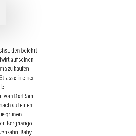
chst, den belehrt
wirt auf seinen
ima zu kaufen
Strasse in einer
le
n vom Dorf San
anach auf einem
ie grünen
hlen Berghänge
öwenzahn, Baby-