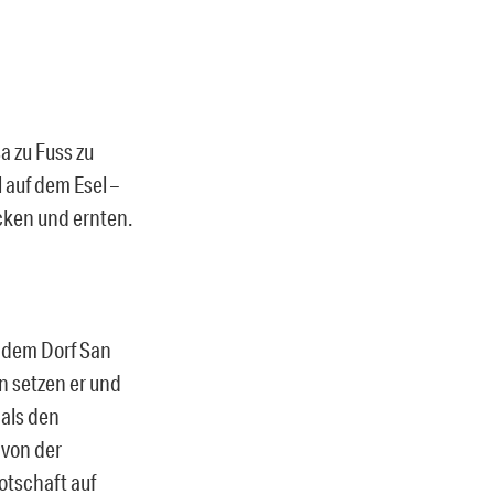
a zu Fuss zu
 auf dem Esel –
acken und ernten.
s dem Dorf San
n setzen er und
mals den
 von der
otschaft auf