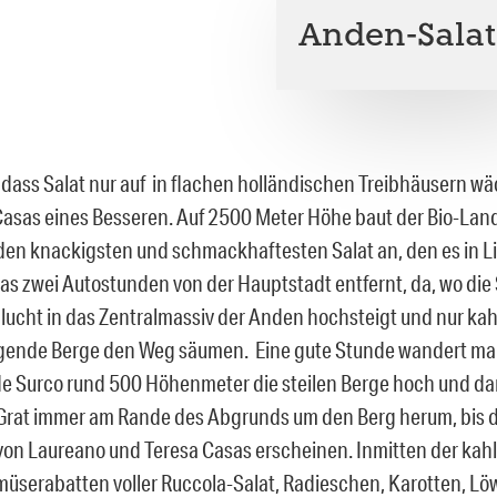
Anden-Salat
 dass Salat nur auf in flachen holländischen Treibhäusern wä
asas eines Besseren. Auf 2500 Meter Höhe baut der Bio-Land
den knackigsten und schmackhaftesten Salat an, den es in L
das zwei Autostunden von der Hauptstadt entfernt, da, wo die 
hlucht in das Zentralmassiv der Anden hochsteigt und nur kah
gende Berge den Weg säumen. Eine gute Stunde wandert ma
e Surco rund 500 Höhenmeter die steilen Berge hoch und d
rat immer am Rande des Abgrunds um den Berg herum, bis d
von Laureano und Teresa Casas erscheinen. Inmitten der ka
üserabatten voller Ruccola-Salat, Radieschen, Karotten, L