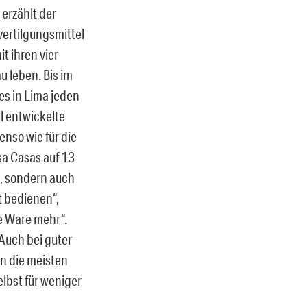
 erzählt der
ertilgungsmittel
t ihren vier
 leben. Bis im
es in Lima jeden
l entwickelte
nso wie für die
sa Casas auf 13
e, sondern auch
t bedienen“,
e Ware mehr“.
Auch bei guter
en die meisten
lbst für weniger