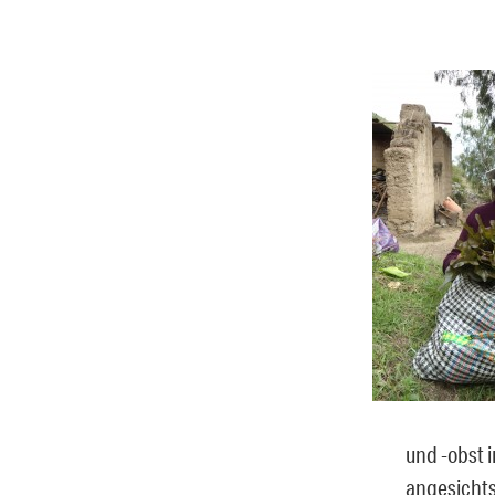
und -obst 
angesichts