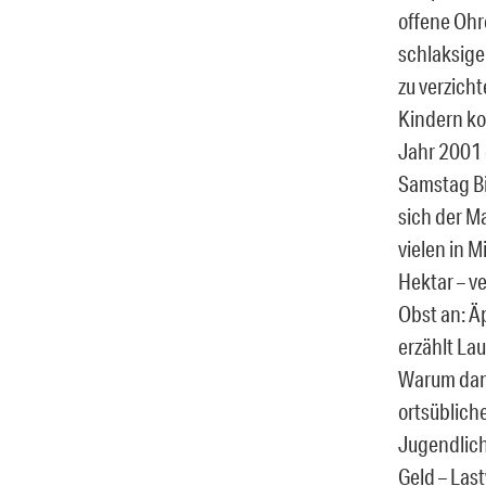
offene Ohre
schlaksige
zu verzicht
Kindern ko
Jahr 2001 
Samstag Bi
sich der M
vielen in 
Hektar – ve
Obst an: Ä
erzählt La
Warum dann
ortsüblich
Jugendlich
Geld – Las