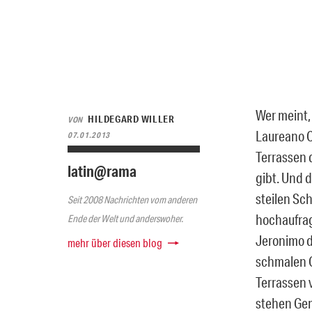
Wer meint,
HILDEGARD WILLER
VON
Laureano C
07.01.2013
Terrassen 
latin@rama
gibt. Und 
steilen Sc
Seit 2008 Nachrichten vom anderen
hochaufra
Ende der Welt und anderswoher.
Jeronimo d
mehr über diesen blog
schmalen G
Terrassen 
stehen Gem