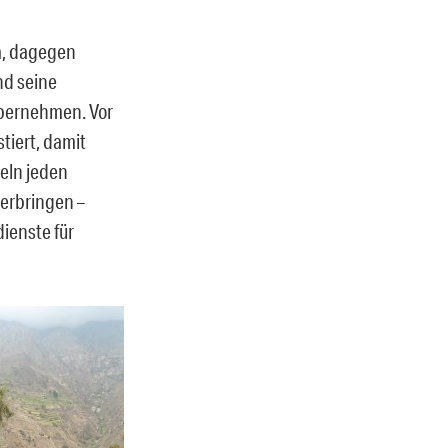
a, dagegen
nd seine
übernehmen. Vor
stiert, damit
seln jeden
terbringen –
ienste für