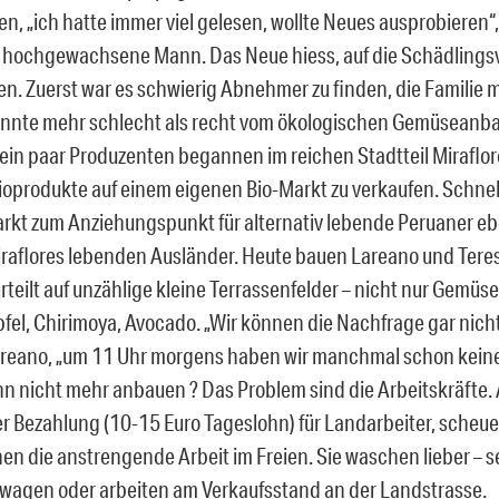
n, „ich hatte immer viel gelesen, wollte Neues ausprobieren“,
 hochgewachsene Mann. Das Neue hiess, auf die Schädlingsv
en. Zuerst war es schwierig Abnehmer zu finden, die Familie mi
nnte mehr schlecht als recht vom ökologischen Gemüseanbau
ein paar Produzenten begannen im reichen Stadtteil Miraflor
oprodukte auf einem eigenen Bio-Markt zu verkaufen. Schnel
arkt zum Anziehungspunkt für alternativ lebende Peruaner ebe
Miraflores lebenden Ausländer. Heute bauen Lareano und Tere
rteilt auf unzählige kleine Terrassenfelder – nicht nur Gemüs
pfel, Chirimoya, Avocado. „Wir können die Nachfrage gar nich
ureano, „um 11 Uhr morgens haben wir manchmal schon kein
 nicht mehr anbauen ? Das Problem sind die Arbeitskräfte. 
er Bezahlung (10-15 Euro Tageslohn) für Landarbeiter, scheu
en die anstrengende Arbeit im Freien. Sie waschen lieber – se
twagen oder arbeiten am Verkaufsstand an der Landstrasse.