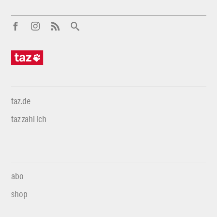
taz.de
taz zahl ich
abo
shop