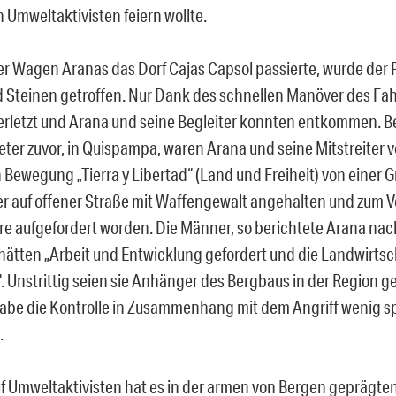
 Umweltaktivisten feiern wollte.
er Wagen Aranas das Dorf Cajas Capsol passierte, wurde der
 Steinen getroffen. Nur Dank des schnellen Manöver des Fa
rletzt und Arana und seine Begleiter konnten entkommen. Be
eter zuvor, in Quispampa, waren Arana und seine Mitstreiter 
n Bewegung „Tierra y Libertad“ (Land und Freiheit) von einer 
r auf offener Straße mit Waffengewalt angehalten und zum V
ere aufgefordert worden. Die Männer, so berichtete Arana na
hätten „Arbeit und Entwicklung gefordert und die Landwirtsc
. Unstrittig seien sie Anhänger des Bergbaus in der Region 
 habe die Kontrolle in Zusammenhang mit dem Angriff wenig s
.
uf Umweltaktivisten hat es in der armen von Bergen geprägte