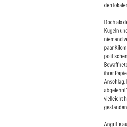
den lokalen
Doch als d
Kugeln und
niemand ve
paar Kilom
politische
Bewaffnete
ihrer Papi
Anschlag, 
abgelehnt“
vielleicht
gestanden
Angriffe a