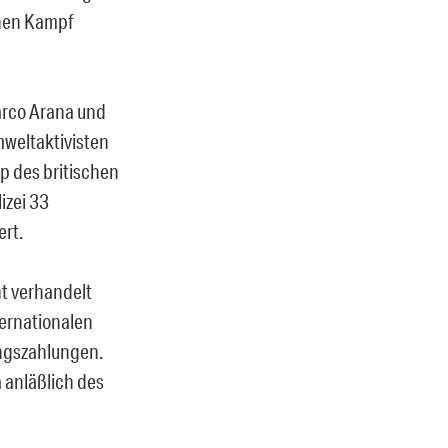
chen Kampf
Marco Arana und
mweltaktivisten
p des britischen
izei 33
rt.
ht verhandelt
ternationalen
ngszahlungen.
 anläßlich des