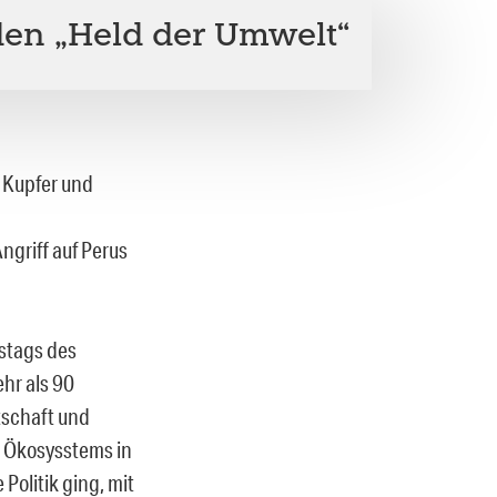
 den „Held der Umwelt“
 Kupfer und
ngriff auf Perus
stags des
hr als 90
tschaft und
n Ökosysstems in
Politik ging, mit