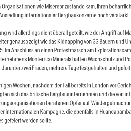
n Organisationen wie Misereor zustande kam, ihren beharrli
Ansiedlung internationaler Bergbaukonzerne noch verstärkt.
ng wird allerdings nicht überall geteilt, wie der Angriff auf 
eiter genauso zeigt wie das Kidnapping von 33 Bauern und U
05. Im Anschluss an einen Protestmarsch am Explorationscam
ernehmens Monterrico Minerals hatten Wachschutz und Pol
darunter zwei Frauen, mehrere Tage festgehalten und gefolte
enigen Wochen, nachdem der Fall bereits in London vor Geric
igten sich das britische Bergbauunternehmen und die von in
erungsorganisationen beratenen Opfer auf Wiedergutmachu
 der internationalen Kampagne, die ebenfalls in Huancabamba
s gefeiert werden sollte.