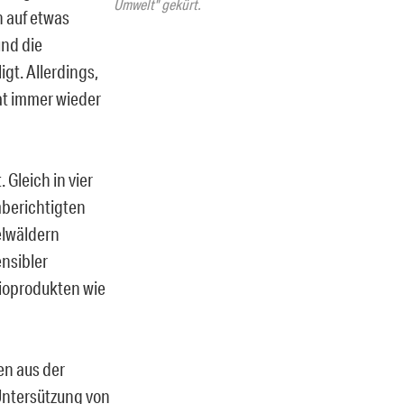
Umwelt" gekürt.
 auf etwas
nd die
gt. Allerdings,
hat immer wieder
Gleich in vier
mberichtigten
elwäldern
ensibler
Bioprodukten wie
en aus der
Untersützung von