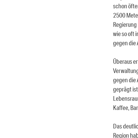
schon öfte
2500 Meter
Regierung 
wie so oft 
gegen die 
Überaus er
Verwaltung
gegen die 
geprägt ist
Lebensraum
Kaffee, Ba
Das deutli
Region hab