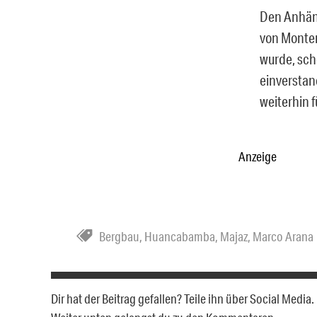
Den Anhäng
von Monter
wurde, sche
einverstan
weiterhin f
Anzeige
Bergbau
,
Huancabamba
,
Majaz
,
Marco Arana
Dir hat der Beitrag gefallen? Teile ihn über Social Medi