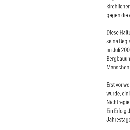
kirchliche
gegen die 
Diese Haltu
seine Begl
im Juli 20
Bergbauunt
Menschen, 
Erst vor w
wurde, ein
Nichtregi
Ein Erfolg
Jahrestage