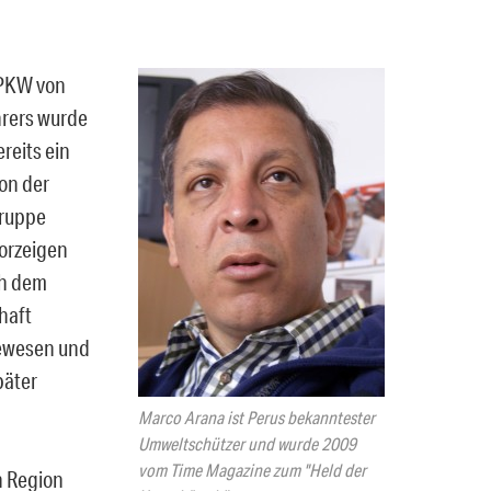
 PKW von
hrers wurde
reits ein
von der
Gruppe
orzeigen
ch dem
haft
gewesen und
päter
Marco Arana ist Perus bekanntester
Umweltschützer und wurde 2009
vom Time Magazine zum "Held der
n Region