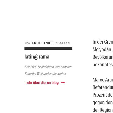
In der Gre
KNUT HENKEL
VON
21.09.2011
Molybdän. 
latin@rama
Bevölkerung
bekanntest
Seit 2008 Nachrichten vom anderen
Ende der Welt und anderswoher.
Marco Aran
mehr über diesen blog
Referendu
Prozent de
gegen den 
der Region,