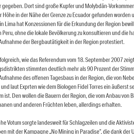
r gegeben. Dort sind große Kupfer und Molybdän-Vorkommen
 Höhe in der Nähe der Grenze zu Ecuador gefunden worden u
in Lima hat Konzessionen für die Erkundung der Region bewilli
in Peru, ohne die lokale Bevölkerung zu konsultieren und die 
Aufnahme der Bergbautätigkeit in der Region protestiert.
folgreich, wie das Referendum vom 18. September 2007 zeigt. 
sdistrikten stimmten deutlich mehr als 90 Prozent der Stim
Aufnahme des offenen Tagesbaus in der Region, die von Neb
 und laut Exprten wie dem Biologen Fidel Torres ein äußerst s
 ist. Den wollen die Bauern der Region, die vom Anbau von 
nanen und anderen Früchten leben, allerdings erhalten.
che Votum sorgte landesweit für Schlagzeilen und die Aktivist
en mit der Kampagne „No Mining in Paradise“, die dank der 