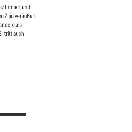
 firmiert und
 Zijin veräußert
 andere als
 tritt auch